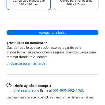
Correa para muñecas de
Correa para muñecas de
140 a 190 mm.
160 a 210 mm.
Agregar a la bolsa
¿Necesitas un momento?
Guarda todo lo que seleccionaste agregando este
dispositivo a Tus selecciones y regresa cuando quieras para
retomar donde te quedaste.
Guardar para más tarde
Obtén ayuda al comprar.
Chatea ahora
(se
o llama al
001‑800‑692‑7753
.
abre
Las cajas que aparecen aquí sólo se muestran con fines ilustrativos.
en
una