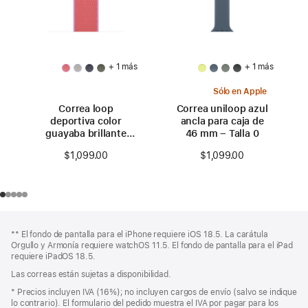
+ 1 más
+ 1 más
Sólo en Apple
Correa loop
Correa uniloop azul
deportiva color
ancla para caja de
guayaba brillante
46 mm – Talla 0
para caja de 46 mm
$1,099.00
$1,099.00
Pie
Notas
** El fondo de pantalla para el iPhone requiere iOS 18.5. La carátula
a
de
Orgullo y Armonía requiere watchOS 11.5. El fondo de pantalla para el iPad
pie
página
requiere iPadOS 18.5.
de
Las correas están sujetas a disponibilidad.
página
Nota
* Precios incluyen IVA (16%); no incluyen cargos de envío (salvo se indique
a
lo contrario). El formulario del pedido muestra el IVA por pagar para los