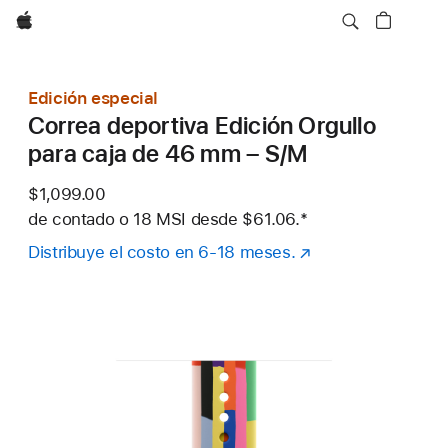
Apple
Edición especial
Correa deportiva Edición Orgullo
para caja de 46 mm – S/M
$1,099.00
de contado o
18 MSI desde
$61.06.
Nota al pie
*
Distribuye el costo en 6-18 meses.
(se
abre
en
una
nueva
ventana)