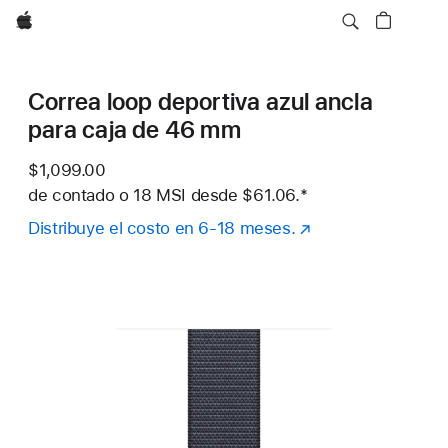
Apple
Correa loop deportiva azul ancla
para caja de 46 mm
$1,099.00
de contado o
18 MSI desde
$61.06.
Nota al pie
*
Distribuye el costo en 6-18 meses.
(se
abre
en
una
nueva
ventana)