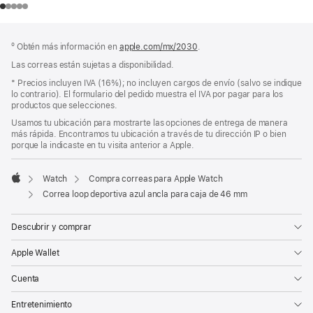
Pie
Notas
º Obtén más información en
apple.com/mx/2030
.
a
de
pie
Las correas están sujetas a disponibilidad.
página
de
Nota
* Precios incluyen IVA (16%); no incluyen cargos de envío (salvo se indique
página
a
lo contrario). El formulario del pedido muestra el IVA por pagar para los
pie
productos que selecciones.
de
Usamos tu ubicación para mostrarte las opciones de entrega de manera
página
más rápida. Encontramos tu ubicación a través de tu dirección IP o bien
porque la indicaste en tu visita anterior a Apple.
Watch
Compra correas para Apple Watch
Apple
Correa loop deportiva azul ancla para caja de 46 mm
Descubrir y comprar
Apple Wallet
Cuenta
Entretenimiento