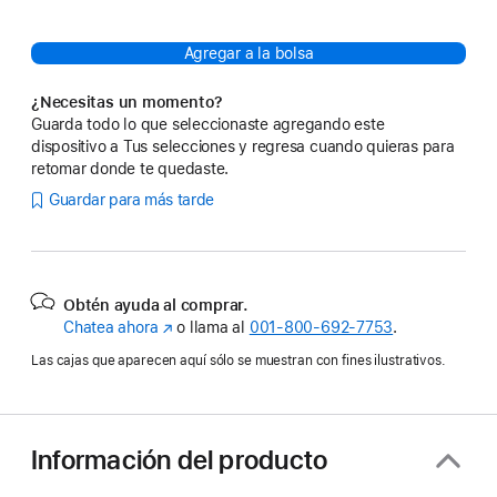
Agregar a la bolsa
¿Necesitas un momento?
Guarda todo lo que seleccionaste agregando este
dispositivo a Tus selecciones y regresa cuando quieras para
retomar donde te quedaste.
Guardar para más tarde
Obtén ayuda al comprar.
Chatea ahora
(se
o llama al
001‑800‑692‑7753
.
abre
Las cajas que aparecen aquí sólo se muestran con fines ilustrativos.
en
una
nueva
ventana)
Información del producto