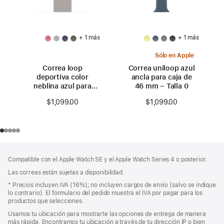
+ 1 más
+ 1 más
Sólo en Apple
Correa loop
Correa uniloop azul
deportiva color
ancla para caja de
neblina azul para
46 mm – Talla 0
caja de 46 mm
$1,099.00
$1,099.00
Pie
Notas
Compatible con el Apple Watch SE y el Apple Watch Series 4 o posterior.
a
de
pie
Las correas están sujetas a disponibilidad.
página
de
Nota
* Precios incluyen IVA (16%); no incluyen cargos de envío (salvo se indique
página
a
lo contrario). El formulario del pedido muestra el IVA por pagar para los
pie
productos que selecciones.
de
Usamos tu ubicación para mostrarte las opciones de entrega de manera
página
más rápida. Encontramos tu ubicación a través de tu dirección IP o bien