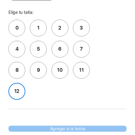
Elige tu talla:
0
1
2
3
4
5
6
7
8
9
10
11
12
Agregar a la bolsa