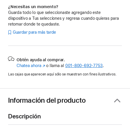
¿Necesitas un momento?
Guarda todo lo que seleccionaste agregando este
dispositivo a Tus selecciones y regresa cuando quieras para
retomar donde te quedaste.
Guardar para más tarde
Obtén ayuda al comprar.
Chatea ahora
(se
o llama al
001‑800‑692‑7753
.
abre
Las cajas que aparecen aquí sólo se muestran con fines ilustrativos.
en
una
nueva
ventana)
Información del producto
Descripción