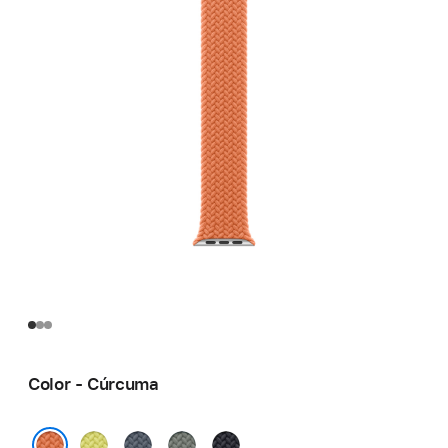
Color - Cúrcuma
Amarillo
Azul
Gris
Color