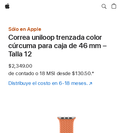
Apple
Sólo en Apple
Correa uniloop trenzada color
cúrcuma para caja de 46 mm –
Talla 12
$2,349.00
de contado o
18 MSI desde
$130.50.
Nota al pie
*
Distribuye el costo en 6-18 meses.
(se
abre
en
una
nueva
ventana)