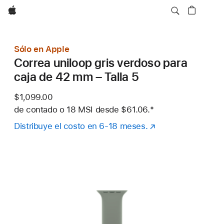
Apple
Sólo en Apple
Correa uniloop gris verdoso para
caja de 42 mm – Talla 5
$1,099.00
de contado o
18 MSI desde
$61.06.
Nota al pie
*
Distribuye el costo en 6-18 meses.
(se
abre
en
una
nueva
ventana)