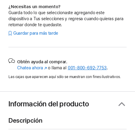
¿Necesitas un momento?
Guarda todo lo que seleccionaste agregando este
dispositivo a Tus selecciones y regresa cuando quieras para
retomar donde te quedaste.
Guardar para más tarde
Obtén ayuda al comprar.
Chatea ahora
(se
o llama al
001‑800‑692‑7753
.
abre
Las cajas que aparecen aquí sólo se muestran con fines ilustrativos.
en
una
nueva
ventana)
Información del producto
Descripción