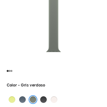
Color - Gris verdoso
Amarillo
Azul
Negro
Rosa
neón
ancla
rubor
Gris verdoso