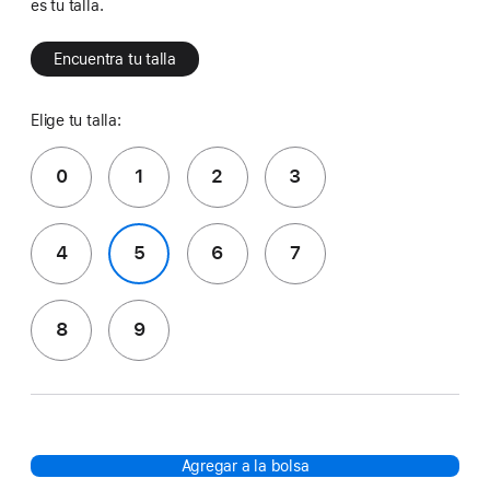
es tu talla.
Encuentra tu talla
Elige tu talla:
0
1
2
3
4
5
6
7
8
9
Agregar a la bolsa