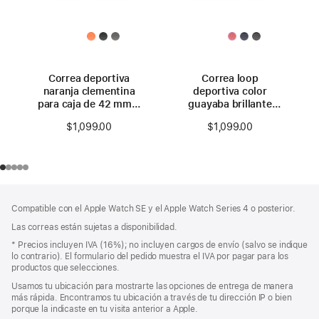
Correa deportiva
Correa loop
naranja clementina
deportiva color
para caja de 42 mm –
guayaba brillante
S/M
para caja de 42 mm
$1,099.00
$1,099.00
Pie
Notas
Compatible con el Apple Watch SE y el Apple Watch Series 4 o posterior.
a
de
pie
Las correas están sujetas a disponibilidad.
página
de
Nota
* Precios incluyen IVA (16%); no incluyen cargos de envío (salvo se indique
página
a
lo contrario). El formulario del pedido muestra el IVA por pagar para los
pie
productos que selecciones.
de
Usamos tu ubicación para mostrarte las opciones de entrega de manera
página
más rápida. Encontramos tu ubicación a través de tu dirección IP o bien
porque la indicaste en tu visita anterior a Apple.