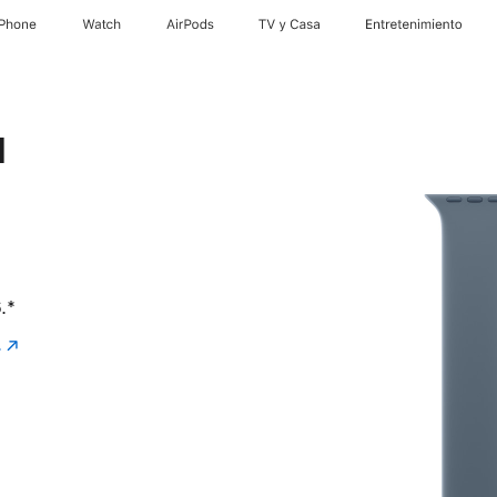
iPhone
Watch
AirPods
TV & Casa
Entretenimiento
l
.
Nota al pie
*
.
(se
abre
en
una
nueva
ventana)