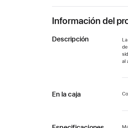
Información del p
Descripción
La
de
si
al
En la caja
Co
Especificaciones
Ma