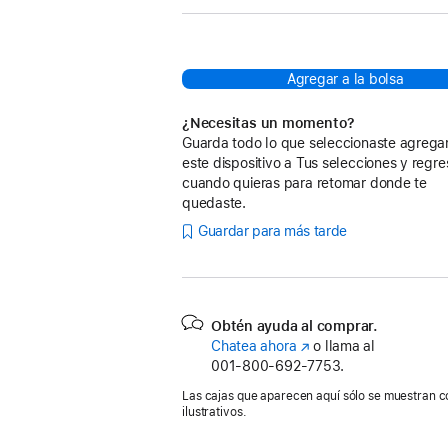
Agregar a la bolsa
¿Necesitas un momento?
Guarda todo lo que seleccionaste agreg
este dispositivo a Tus selecciones y regre
cuando quieras para retomar donde te
quedaste.
Guardar para más tarde
Obtén ayuda al comprar.
Chatea ahora
(se
o llama al
001‑800‑692‑7753.
abre
en
Las cajas que aparecen aquí sólo se muestran c
una
ilustrativos.
nueva
ventana)