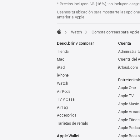
de
Nota
* Precios incluyen IVA (16%); no incluyen cargos
página
a
Usamos tu ubicación para mostrarte las opciones
pie
anterior a Apple.
de
página
Watch
Compra correas para Apple
Apple
Descubrir y comprar
Cuenta
Tienda
Administra t
Mac
Cuenta del A
iPad
iCloud.com
iPhone
Entretenimi
Watch
Apple One
AirPods
Apple TV
TV y Casa
Apple Music
AirTag
Apple Arcad
Accesorios
Apple Fitnes
Tarjetas de regalo
Apple Podca
Apple Wallet
Apple Books