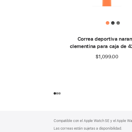
Correa deportiva naran
clementina para caja de 
– S/M
$1,099.00
Pie
Notas
Compatible con el Apple Watch SE y el Apple Wat
a
de
pie
Las correas están sujetas a disponibilidad.
página