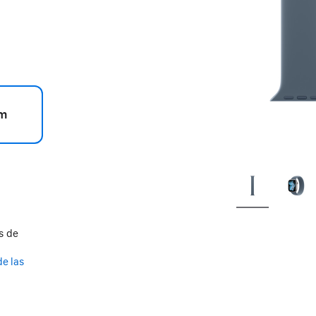
m
s de
de las