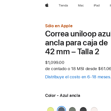
Apple
Tienda
Mac
iPad
Sólo en Apple
Correa uniloop azu
ancla para caja de
42 mm – Talla 2
$1,099.00
de contado o
18 MSI desde
$61.06
Distribuye el costo en 6-18 meses
Color - Azul ancla
Amarillo
Gris
Negro
Rosa