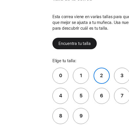
Esta correa viene en varias tallas para que 
que mejor se ajusta a tu muñeca. Usa nue
para descubrir cuál es tu talla.
Encuentra tu talla
Elige tu talla:
0
1
2
3
4
5
6
7
8
9