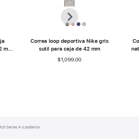
Anterior
Siguiente
ja
Correa loop deportiva Nike gris
Co
42 mm
sutil para caja de 42 mm
na
$1,099.00
ch Series 4 o posterior.