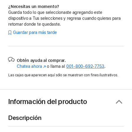
¿Necesitas un momento?
Guarda todo lo que seleccionaste agregando este
dispositivo a Tus selecciones y regresa cuando quieras para
retomar donde te quedaste.
Guardar para más tarde
Obtén ayuda al comprar.
Chatea ahora
(se
o llama al
001‑800‑692‑7753
.
abre
Las cajas que aparecen aquí sólo se muestran con fines ilustrativos.
en
una
nueva
ventana)
Información del producto
Descripción