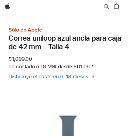
Apple
Sólo en Apple
Correa uniloop azul ancla para caja
de 42 mm – Talla 4
$1,099.00
de contado o
18 MSI desde
$61.06.
Nota al pie
*
Distribuye el costo en 6-18 meses.
(se
abre
en
una
nueva
ventana)