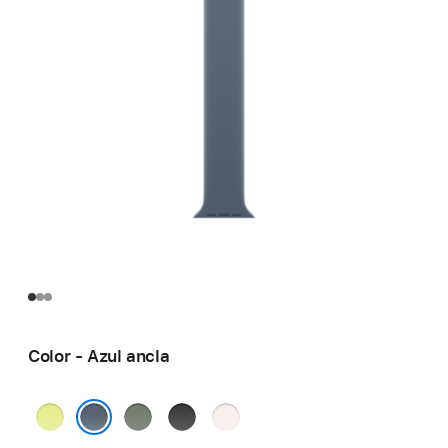
Color - Azul ancla
Amarillo
Gris
Negro
Rosa
neón
verdoso
rubor
Azul ancla