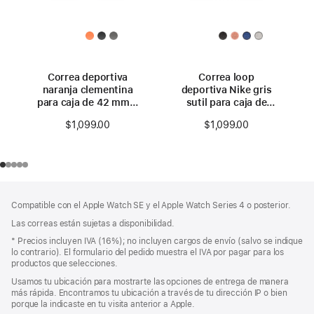
Correa deportiva
Correa loop
naranja clementina
deportiva Nike gris
para caja de 42 mm –
sutil para caja de
S/M
42 mm
$1,099.00
$1,099.00
Pie
Notas
Compatible con el Apple Watch SE y el Apple Watch Series 4 o posterior.
a
de
pie
Las correas están sujetas a disponibilidad.
página
de
Nota
* Precios incluyen IVA (16%); no incluyen cargos de envío (salvo se indique
página
a
lo contrario). El formulario del pedido muestra el IVA por pagar para los
pie
productos que selecciones.
de
Usamos tu ubicación para mostrarte las opciones de entrega de manera
página
más rápida. Encontramos tu ubicación a través de tu dirección IP o bien
porque la indicaste en tu visita anterior a Apple.