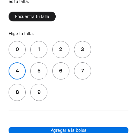
es tu talla.
Encuentra tu talla
Elige tu talla:
0
1
2
3
4
5
6
7
8
9
Agregar a la bolsa