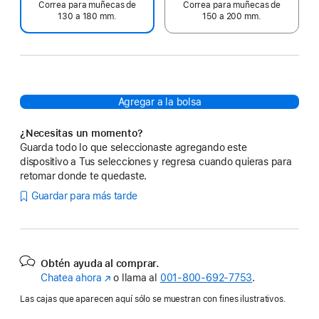
Correa para muñecas de
Correa para muñecas de
130 a 180 mm.
150 a 200 mm.
Agregar a la bolsa
¿Necesitas un momento?
Guarda todo lo que seleccionaste agregando este
dispositivo a Tus selecciones y regresa cuando quieras para
retomar donde te quedaste.
Guardar para más tarde
Obtén ayuda al comprar.
Chatea ahora
(se
o llama al
001‑800‑692‑7753
.
abre
Las cajas que aparecen aquí sólo se muestran con fines ilustrativos.
en