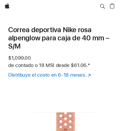
Apple
Correa deportiva Nike rosa
alpenglow para caja de 40 mm –
S/M
$1,099.00
de contado o
18 MSI desde
$61.06.
Nota al pie
*
Distribuye el costo en 6-18 meses.
(se
abre
en
una
nueva
ventana)