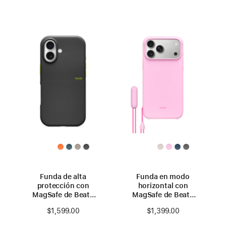
Funda de alta
Funda en modo
protección con
horizontal con
MagSafe de Beats
MagSafe de Beats
para el iPhone 17 con
para el iPhone 17
$1,599.00
$1,399.00
Control de la Cámara
Pro Max con Control
– Negro Everest
de la Cámara – Rosa