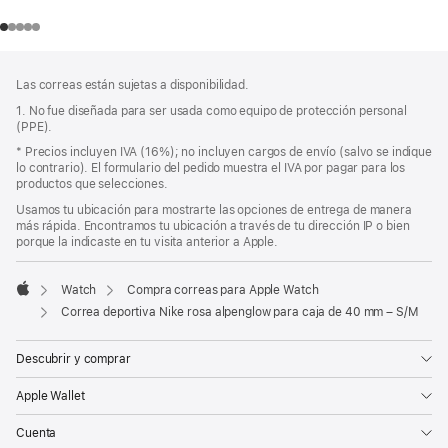
mineral
Pie
Notas
Las correas están sujetas a disponibilidad.
a
de
pie
1. No fue diseñada para ser usada como equipo de protección personal
página
(PPE).
de
página
Nota
* Precios incluyen IVA (16%); no incluyen cargos de envío (salvo se indique
a
lo contrario). El formulario del pedido muestra el IVA por pagar para los
pie
productos que selecciones.
de
Usamos tu ubicación para mostrarte las opciones de entrega de manera
página
más rápida. Encontramos tu ubicación a través de tu dirección IP o bien
porque la indicaste en tu visita anterior a Apple.
Watch
Compra correas para Apple Watch
Apple
Correa deportiva Nike rosa alpenglow para caja de 40 mm – S/M
Descubrir y comprar
Apple Wallet
Cuenta