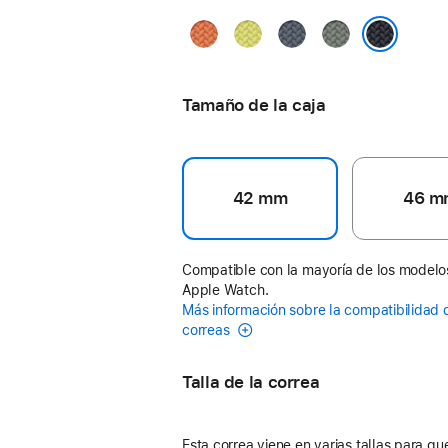
Cúrcuma
Amarillo
Azul
Gris
neón
ancla
verdoso
Color medianoche
Tamaño de la caja
42 mm
46 m
Compatible con la mayoría de los modelo
Apple Watch.
Más información sobre la compatibilidad 
correas
Talla de la correa
Esta correa viene en varias tallas para que 