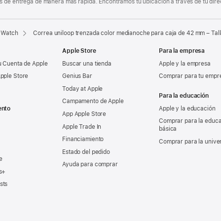
 de entrega de manera más rápida. Encontramos tu ubicación a través de tu direcci
 Watch
Correa uniloop trenzada color medianoche para caja de 42 mm – Tall
Apple Store
Para la empresa
u Cuenta de Apple
Buscar una tienda
Apple y la empresa
pple Store
Genius Bar
Comprar para tu empr
Today at Apple
Para la educación
Campamento de Apple
ento
Apple y la educación
App Apple Store
Comprar para la educ
Apple Trade In
básica
Financiamiento
Comprar para la unive
Estado del pedido
e
Ayuda para comprar
s+
sts