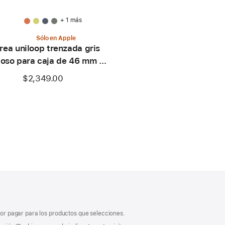
+ 1 más
Sólo en Apple
rea uniloop trenzada gris
oso para caja de 46 mm –
Talla 1
$2,349.00
 por pagar para los productos que selecciones.