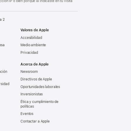
ón IP o bien porque la indicaste en tu visita
a 2
Valores de Apple
Accesibilidad
esa
Medio ambiente
Privacidad
Acerca de Apple
ación
Newsroom
Directivos de Apple
rsidad
Oportunidades laborales
Inversionistas
Ética y cumplimiento de
políticas
Eventos
Contactar a Apple