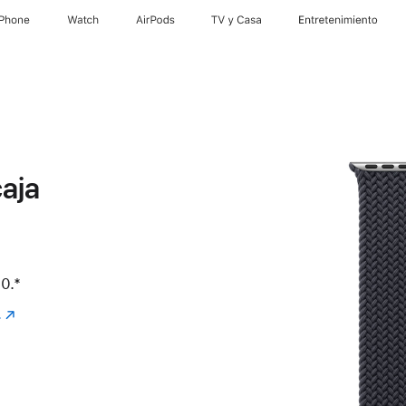
iPhone
Watch
AirPods
TV & Casa
Entretenimiento
aja
0.
Nota al pie
*
.
(se
abre
en
una
nueva