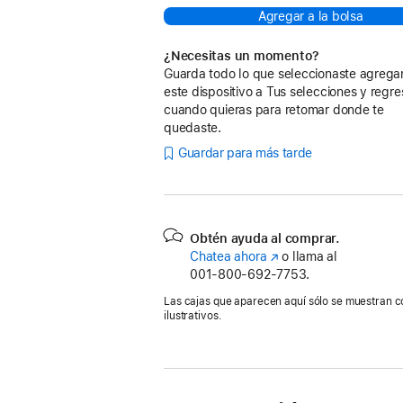
Agregar a la bolsa
¿Necesitas un momento?
Guarda todo lo que seleccionaste agreg
este dispositivo a Tus selecciones y regre
cuando quieras para retomar donde te
quedaste.
Guardar para más tarde
Obtén ayuda al comprar.
Chatea ahora
(se
o llama al
001‑800‑692‑7753.
abre
en
Las cajas que aparecen aquí sólo se muestran c
una
ilustrativos.
nueva
ventana)