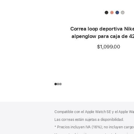
Correa loop deportiva Nik
alpenglow para caja de 
$1,099.00
Pie
Notas
Compatible con el Apple Watch SE y el Apple Wat
a
de
pie
Las correas están sujetas a disponibilidad.
página
de
Nota
* Precios incluyen IVA (16%); no incluyen cargos
página
a