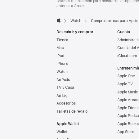
Usamos tu ubicación para mostrarte las opciones
pie
anterior a Apple.
de
página
Watch
Compra correas para Apple
Apple
Descubrir y comprar
Cuenta
Tienda
Administra t
Mac
Cuenta del A
iPad
iCloud.com
iPhone
Entretenimi
Watch
Apple One
AirPods
Apple TV
TV y Casa
Apple Music
AirTag
Apple Arcad
Accesorios
Apple Fitnes
Tarjetas de regalo
Apple Podca
Apple Wallet
Apple Books
Wallet
App Store