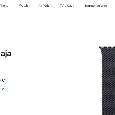
iPhone
Watch
AirPods
TV & Casa
Entretenimiento
aja
0.
Nota al pie
*
.
(se
abre
en
una
nueva