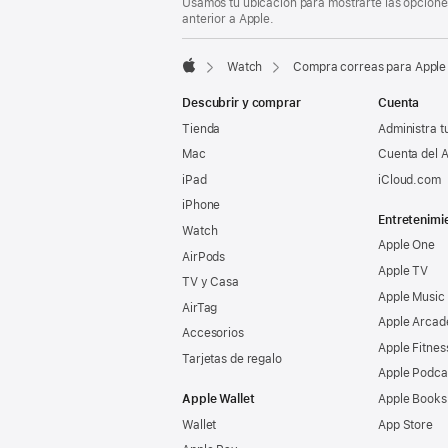
Usamos tu ubicación para mostrarte las opciones
pie
anterior a Apple.
de
página
Watch
Compra correas para Apple
Apple
Descubrir y comprar
Cuenta
Tienda
Administra t
Mac
Cuenta del A
iPad
iCloud.com
iPhone
Entretenimi
Watch
Apple One
AirPods
Apple TV
TV y Casa
Apple Music
AirTag
Apple Arcad
Accesorios
Apple Fitnes
Tarjetas de regalo
Apple Podca
Apple Wallet
Apple Books
Wallet
App Store