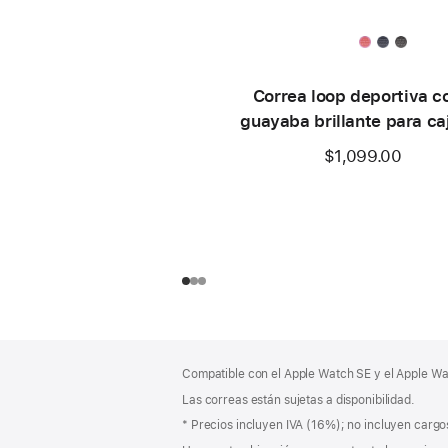
Correa loop deportiva c
guayaba brillante para ca
42 mm
$1,099.00
Pie
Notas
Compatible con el Apple Watch SE y el Apple Wat
a
de
pie
Las correas están sujetas a disponibilidad.
página
de
Nota
* Precios incluyen IVA (16%); no incluyen cargos
página
a