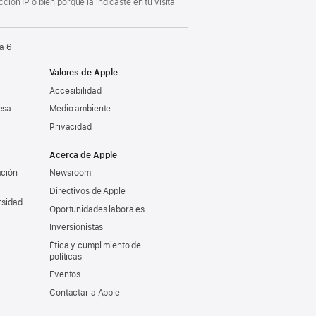
ón IP o bien porque la indicaste en tu visita
a 6
Valores de Apple
Accesibilidad
esa
Medio ambiente
Privacidad
Acerca de Apple
ación
Newsroom
Directivos de Apple
rsidad
Oportunidades laborales
Inversionistas
Ética y cumplimiento de
políticas
Eventos
Contactar a Apple