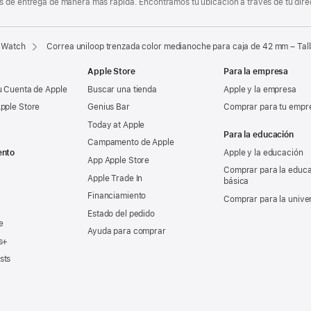
 de entrega de manera más rápida. Encontramos tu ubicación a través de tu direcci
 Watch
Correa uniloop trenzada color medianoche para caja de 42 mm – Tall
Apple Store
Para la empresa
u Cuenta de Apple
Buscar una tienda
Apple y la empresa
pple Store
Genius Bar
Comprar para tu empr
Today at Apple
Para la educación
Campamento de Apple
ento
Apple y la educación
App Apple Store
Comprar para la educ
Apple Trade In
básica
Financiamiento
Comprar para la unive
Estado del pedido
e
Ayuda para comprar
s+
sts