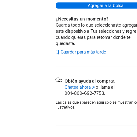
Agregar a la bolsa
¿Necesitas un momento?
Guarda todo lo que seleccionaste agreg
este dispositivo a Tus selecciones y regre
cuando quieras para retomar donde te
quedaste.
Guardar para más tarde
Obtén ayuda al comprar.
Chatea ahora
(se
o llama al
001‑800‑692‑7753.
abre
en
Las cajas que aparecen aquí sólo se muestran c
una
ilustrativos.
nueva
ventana)