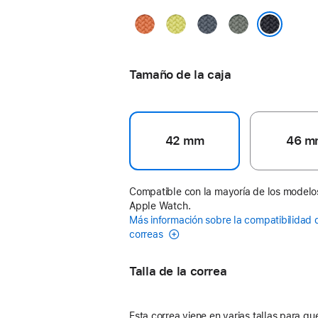
Cúrcuma
Amarillo
Azul
Gris
neón
ancla
verdoso
Color medianoche
Tamaño de la caja
42 mm
46 m
Compatible con la mayoría de los modelo
Apple Watch.
Más información sobre la compatibilidad 
correas
Talla de la correa
Esta correa viene en varias tallas para que 