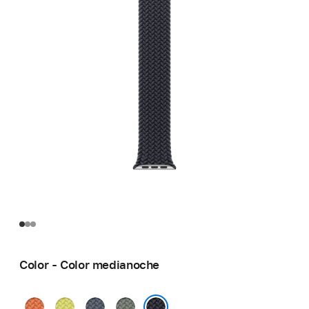
Color - Color medianoche
Cúrcuma
Amarillo
Azul
Gris