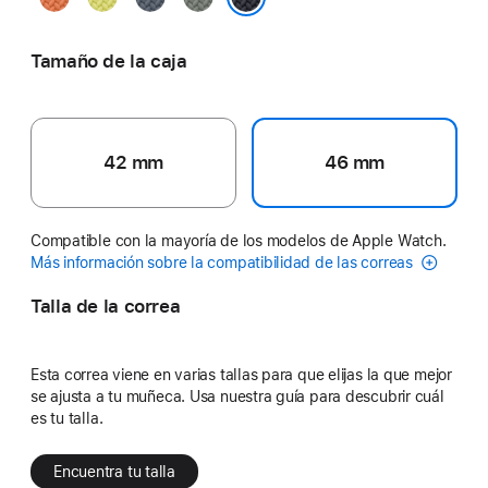
neón
ancla
verdoso
Color medianoche
Tamaño de la caja
42 mm
46 mm
Compatible con la mayoría de los modelos de Apple Watch.
Más información sobre la compatibilidad de las correas
Talla de la correa
Esta correa viene en varias tallas para que elijas la que mejor
se ajusta a tu muñeca. Usa nuestra guía para descubrir cuál
es tu talla.
Encuentra tu talla