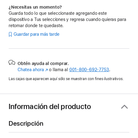
¿Necesitas un momento?
Guarda todo lo que seleccionaste agregando este
dispositivo a Tus selecciones y regresa cuando quieras para
retomar donde te quedaste.
Guardar para más tarde
Obtén ayuda al comprar.
Chatea ahora
(se
o llama al
001‑800‑692‑7753
.
abre
Las cajas que aparecen aquí sólo se muestran con fines ilustrativos.
en
una
nueva
ventana)
Información del producto
Descripción