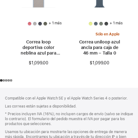
+ 1 más
+ 1 más
Sólo en Apple
Correa loop
Correa uniloop azul
deportiva color
ancla para caja de
neblina azul para
46 mm – Talla 0
caja de 46 mm
$1,099.00
$1,099.00
Pie
Notas
Compatible con el Apple Watch SE y el Apple Watch Series 4 o posterior.
a
de
pie
Las correas están sujetas a disponibilidad.
página
de
Nota
* Precios incluyen IVA (16%); no incluyen cargos de envío (salvo se indique
página
a
lo contrario). El formulario del pedido muestra el IVA por pagar para los
pie
productos que selecciones.
de
Usamos tu ubicación para mostrarte las opciones de entrega de manera
página
más rápida. Encontramos tu ubicación a través de tu dirección IP o bien