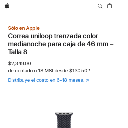
Apple
Sólo en Apple
Correa uniloop trenzada color
medianoche para caja de 46 mm –
Talla 8
$2,349.00
de contado o
18 MSI desde
$130.50.
Nota al pie
*
Distribuye el costo en 6-18 meses.
(se
abre
en
una
nueva
ventana)