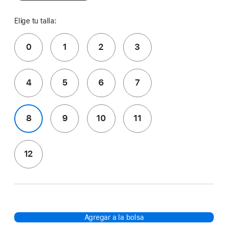
Elige tu talla:
0
1
2
3
4
5
6
7
8
9
10
11
12
Agregar a la bolsa