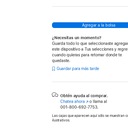
Agregar a la bolsa
¿Necesitas un momento?
Guarda todo lo que seleccionaste agreg
este dispositivo a Tus selecciones y regre
cuando quieras para retomar donde te
quedaste.
Guardar para más tarde
Obtén ayuda al comprar.
Chatea ahora
(se
o llama al
001‑800‑692‑7753.
abre
en
Las cajas que aparecen aquí sólo se muestran c
una
ilustrativos.
nueva