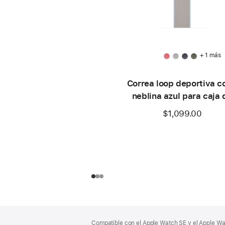
+ 1 más
Correa loop deportiva c
neblina azul para caja 
46 mm
$1,099.00
Pie
Notas
Compatible con el Apple Watch SE y el Apple Wat