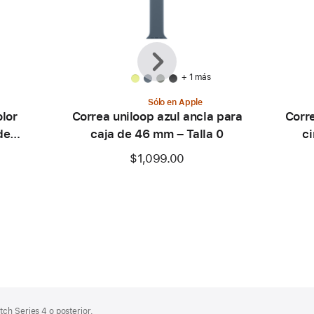
Anterior
Siguiente
+ 1 más
Sólo en Apple
olor
Correa uniloop azul ancla para
Corre
de
caja de 46 mm – Talla 0
c
$1,099.00
ch Series 4 o posterior.