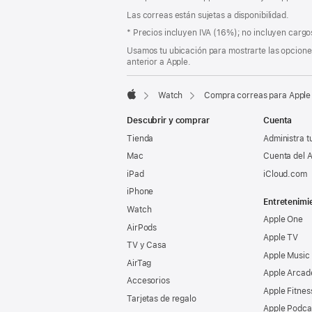
a
de
pie
Las correas están sujetas a disponibilidad.
página
de
Nota
* Precios incluyen IVA (16%); no incluyen cargos
página
a
Usamos tu ubicación para mostrarte las opciones
pie
anterior a Apple.
de
página
Watch
Compra correas para Apple
Apple
Descubrir y comprar
Cuenta
Tienda
Administra t
Mac
Cuenta del A
iPad
iCloud.com
iPhone
Entretenimi
Watch
Apple One
AirPods
Apple TV
TV y Casa
Apple Music
AirTag
Apple Arcad
Accesorios
Apple Fitnes
Tarjetas de regalo
Apple Podca