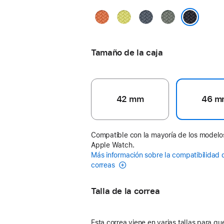
Cúrcuma
Amarillo
Azul
Gris
neón
ancla
verdoso
Color medianoche
Tamaño de la caja
42 mm
46 m
Compatible con la mayoría de los modelo
Apple Watch.
Más información sobre la compatibilidad 
correas
Talla de la correa
Esta correa viene en varias tallas para que 