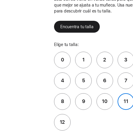
que mejor se ajusta a tu muñeca. Usa nue
para descubrir cuál es tu talla.
Encuentra tu talla
Elige tu talla:
0
1
2
3
4
5
6
7
8
9
10
11
12