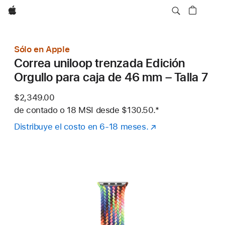
Apple
Sólo en Apple
Correa uniloop trenzada Edición
Orgullo para caja de 46 mm – Talla 7
$2,349.00
de contado o
18 MSI desde
$130.50.
Nota al pie
*
Distribuye el costo en 6-18 meses.
(se
abre
en
una
nueva
ventana)