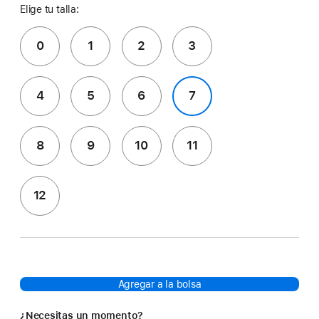
Elige tu talla:
0
1
2
3
4
5
6
7
8
9
10
11
12
Agregar a la bolsa
¿Necesitas un momento?