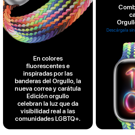
Combi
ca
Orgull
Descárgala sin
En colores
fluorescentes e
inspiradas por las
banderas del Orgullo, la
nueva correa y carátula
Edición orgullo
celebran la luz que da
visibilidad real a las
comunidades LGBTQ+.