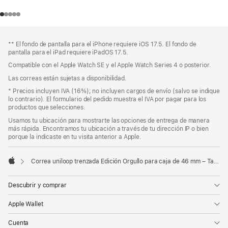
Pie
Notas
** El fondo de pantalla para el iPhone requiere iOS 17.5. El fondo de
a
de
pantalla para el iPad requiere iPadOS 17.5.
pie
página
Compatible con el Apple Watch SE y el Apple Watch Series 4 o posterior.
de
página
Las correas están sujetas a disponibilidad.
Nota
* Precios incluyen IVA (16%); no incluyen cargos de envío (salvo se indique
a
lo contrario). El formulario del pedido muestra el IVA por pagar para los
pie
productos que selecciones.
de
Usamos tu ubicación para mostrarte las opciones de entrega de manera
página
más rápida. Encontramos tu ubicación a través de tu dirección IP o bien
porque la indicaste en tu visita anterior a Apple.
Correa uniloop trenzada Edición Orgullo para caja de 46 mm – Talla 7
Apple
Descubrir y comprar
Apple Wallet
Cuenta