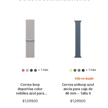
+ 1 más
+ 1 más
Sólo en Apple
Correa loop
Correa uniloop azul
deportiva color
ancla para caja de
neblina azul para
46 mm – Talla 0
caja de 46 mm
$1,099.00
$1,099.00