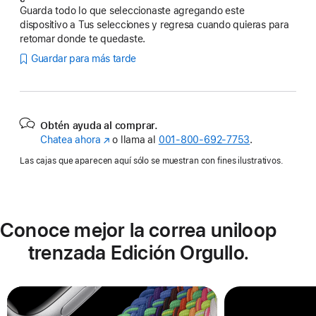
Guarda todo lo que seleccionaste agregando este
dispositivo a Tus selecciones y regresa cuando quieras para
retomar donde te quedaste.
Guardar para más tarde
Obtén ayuda al comprar.
Chatea ahora
(se
o llama al
001‑800‑692‑7753
.
abre
Las cajas que aparecen aquí sólo se muestran con fines ilustrativos.
en
una
nueva
ventana)
Conoce mejor la correa uniloop
trenzada Edición Orgullo.