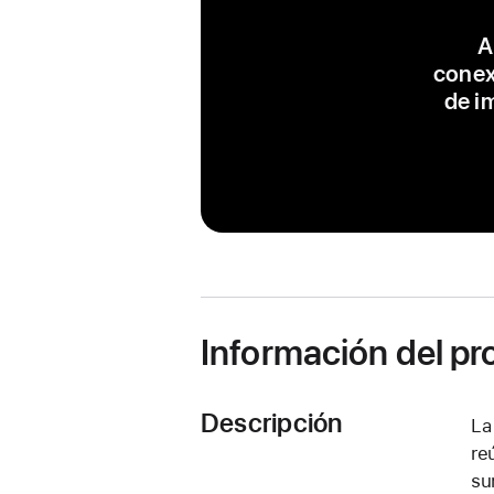
A
conex
de i
Información del p
Descripción
La
re
su