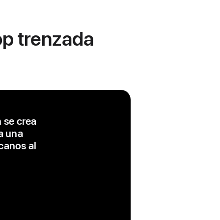
oop trenzada
n se crea
a una
icanos al