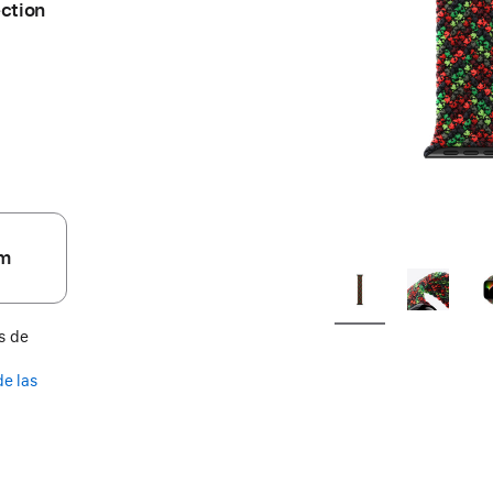
ection
una
nueva
ventana)
m
s de
de las