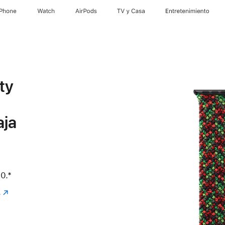
iPhone
Watch
AirPods
TV & Casa
Entretenimiento
ty
aja
0.
Nota al pie
*
.
(se
abre
en