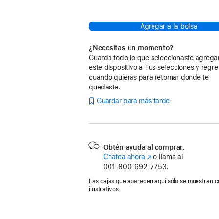
Agregar a la bolsa
¿Necesitas un momento?
Guarda todo lo que seleccionaste agreg
este dispositivo a Tus selecciones y regre
cuando quieras para retomar donde te
quedaste.
Guardar para más tarde
Obtén ayuda al comprar.
Chatea ahora
(se
o llama al
001‑800‑692‑7753.
abre
en
Las cajas que aparecen aquí sólo se muestran c
una
ilustrativos.
nueva
ventana)