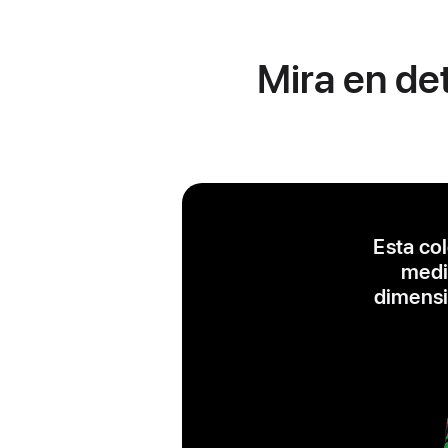
Mira en det
Esta col
medi
dimensió