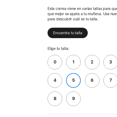
Esta correa viene en varias tallas para que 
que mejor se ajusta a tu muñeca. Usa nue
para descubrir cuál es tu talla.
Encuentra tu talla
Elige tu talla:
0
1
2
3
4
5
6
7
8
9