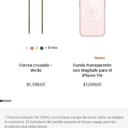
+ 8 más
Nuevo
Correa cruzada –
Funda transparente
Verde
con MagSafe para el
iPhone 17e
$1,399.00
$1,099.00
Pie
Notas
Nota
* Precios incluyen IVA (16%); no incluyen cargos de envío (salvo se indique
a
de
a
lo contrario). El formulario del pedido muestra el IVA por pagar para los
pie
página
pie
productos que selecciones.