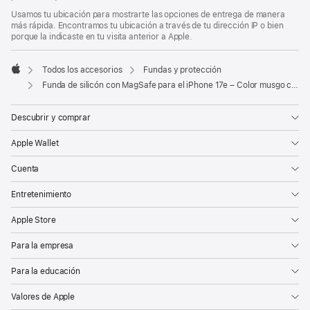
de
de
Usamos tu ubicación para mostrarte las opciones de entrega de manera
página
página
más rápida. Encontramos tu ubicación a través de tu dirección IP o bien
porque la indicaste en tu visita anterior a Apple.
Todos los accesorios
Fundas y protección
Apple
Funda de silicón con MagSafe para el iPhone 17e – Color musgo claro
Descubrir y comprar
Apple Wallet
Cuenta
Entretenimiento
Apple Store
Para la empresa
Para la educación
Valores de Apple