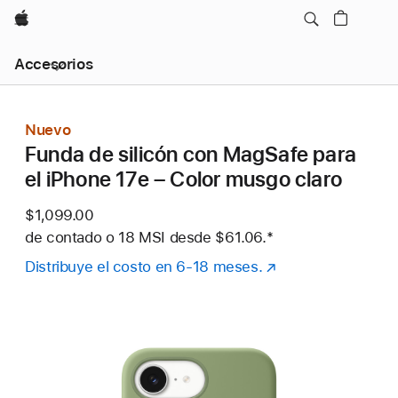
Apple
Navegación
Accesorios
local
-
Abrir
menú
Nuevo
Funda de silicón con MagSafe para
el iPhone 17e – Color musgo claro
$1,099.00
de contado o
18 MSI desde
$61.06.
Nota al pie
*
Distribuye el costo en 6-18 meses.
(se
abre
en
una
nueva
ventana)