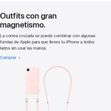
una
nueva
Outfits con gran
ventana)
magnetismo.
La correa cruzada se puede combinar con algunas
fundas de Apple para que lleves tu iPhone a todos
lados sin usar las manos.
Comprar
Correa
cruzada
para
el
iPhone 17e