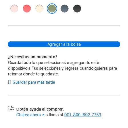
Rosa
Guayaba
Vainilla
Azul
Negro
pálido
brillante
ancla
Musgo claro
Agregar a la bolsa
¿Necesitas un momento?
Guarda todo lo que seleccionaste agregando este
dispositivo a Tus selecciones y regresa cuando quieras para
retomar donde te quedaste.
Guardar para más tarde
Obtén ayuda al comprar.
Chatea ahora
(se
o llama al
001‑800‑692‑7753
.
abre
en