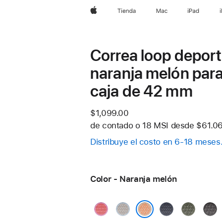
Apple
Tienda
Mac
iPad
Correa loop deport
naranja melón par
caja de 42 mm
$1,099.00
de contado o
18 MSI desde
$61.06
Distribuye el costo en 6-18 meses
Color - Naranja melón
Guayaba
Neblina
Azul
Bosque
Gris
brillante
azul
ancla
oscu
Naranja melón