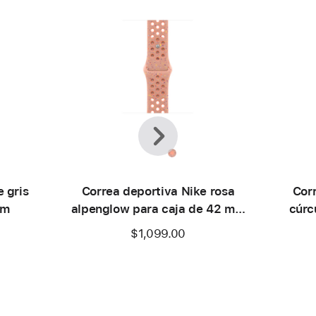
Anterior
Siguiente
 gris
Correa deportiva Nike rosa
Corr
mm
alpenglow para caja de 42 mm
cúrc
– S/M
$1,099.00