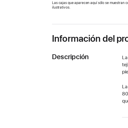
Las cajas que aparecen aquí sólo se muestran c
una
ilustrativos.
nueva
ventana)
Información del p
Descripción
La
te
pi
La
80
qu