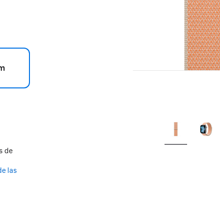
m
s de
de las