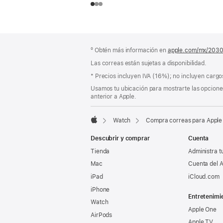
Pie
Notas
º Obtén más información en
apple.com/mx/203
a
de
pie
Las correas están sujetas a disponibilidad.
página
de
Nota
* Precios incluyen IVA (16%); no incluyen cargos
página
a
Usamos tu ubicación para mostrarte las opciones
pie
anterior a Apple.
de
página
Watch
Compra correas para Apple
Apple
Descubrir y comprar
Cuenta
Tienda
Administra t
Mac
Cuenta del A
iPad
iCloud.com
iPhone
Entretenimi
Watch
Apple One
AirPods
Apple TV