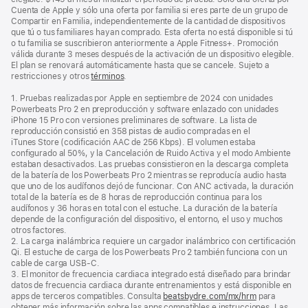
pie
página
Cuenta de Apple y sólo una oferta por familia si eres parte de un grupo de
de
Compartir en Familia, independientemente de la cantidad de dispositivos
página
que tú o tus familiares hayan comprado. Esta oferta no está disponible si tú
o tu familia se suscribieron anteriormente a Apple Fitness+. Promoción
válida durante 3 meses después de la activación de un dispositivo elegible.
El plan se renovará automáticamente hasta que se cancele. Sujeto a
restricciones y otros
términos
.
1. Pruebas realizadas por Apple en septiembre de 2024 con unidades
Powerbeats Pro 2 en preproducción y software enlazado con unidades
iPhone 15 Pro con versiones preliminares de software. La lista de
reproducción consistió en 358 pistas de audio compradas en el
iTunes Store (codificación AAC de 256 Kbps). El volumen estaba
configurado al 50%, y la Cancelación de Ruido Activa y el modo Ambiente
estaban desactivados. Las pruebas consistieron en la descarga completa
de la batería de los Powerbeats Pro 2 mientras se reproducía audio hasta
que uno de los audífonos dejó de funcionar. Con ANC activada, la duración
total de la batería es de 8 horas de reproducción continua para los
audífonos y 36 horas en total con el estuche. La duración de la batería
depende de la configuración del dispositivo, el entorno, el uso y muchos
otros factores.
2. La carga inalámbrica requiere un cargador inalámbrico con certificación
Qi. El estuche de carga de los Powerbeats Pro 2 también funciona con un
cable de carga USB‑C.
3. El monitor de frecuencia cardiaca integrado está diseñado para brindar
datos de frecuencia cardiaca durante entrenamientos y está disponible en
apps de terceros compatibles. Consulta
beatsbydre.com/mx/hrm
para
obtener más información sobre las apps compatibles e instrucciones. Las