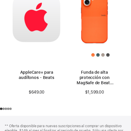
AppleCare+ para
Funda de alta
audífonos - Beats
protección con
MagSafe de Beats
para el iPhone 17 con
$649.00
$1,599.00
Control de la Cámara
– Naranja sierra
Pie
Notas
** Oferta disponible para nuevas suscripciones al comprar un dispositivo
a
de
elegible. $149 al mes al finalizar el periodo de prueba. Sólo una oferta por