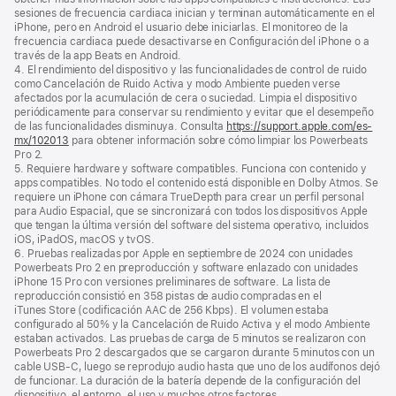
sesiones de frecuencia cardiaca inician y terminan automáticamente en el
iPhone, pero en Android el usuario debe iniciarlas. El monitoreo de la
frecuencia cardiaca puede desactivarse en Configuración del iPhone o a
través de la app Beats en Android.
4. El rendimiento del dispositivo y las funcionalidades de control de ruido
como Cancelación de Ruido Activa y modo Ambiente pueden verse
afectados por la acumulación de cera o suciedad. Limpia el dispositivo
periódicamente para conservar su rendimiento y evitar que el desempeño
de las funcionalidades disminuya. Consulta
https://support.apple.com/es-
mx/102013
para obtener información sobre cómo limpiar los Powerbeats
Pro 2.
5. Requiere hardware y software compatibles. Funciona con contenido y
apps compatibles. No todo el contenido está disponible en Dolby Atmos. Se
requiere un iPhone con cámara TrueDepth para crear un perfil personal
para Audio Espacial, que se sincronizará con todos los dispositivos Apple
que tengan la última versión del software del sistema operativo, incluidos
iOS, iPadOS, macOS y tvOS.
6. Pruebas realizadas por Apple en septiembre de 2024 con unidades
Powerbeats Pro 2 en preproducción y software enlazado con unidades
iPhone 15 Pro con versiones preliminares de software. La lista de
reproducción consistió en 358 pistas de audio compradas en el
iTunes Store (codificación AAC de 256 Kbps). El volumen estaba
configurado al 50% y la Cancelación de Ruido Activa y el modo Ambiente
estaban activados. Las pruebas de carga de 5 minutos se realizaron con
Powerbeats Pro 2 descargados que se cargaron durante 5 minutos con un
cable USB‑C, luego se reprodujo audio hasta que uno de los audífonos dejó
de funcionar. La duración de la batería depende de la configuración del
dispositivo, el entorno, el uso y muchos otros factores.