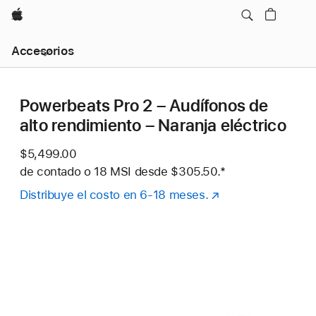
Apple
Navegación
Accesorios
local
-
Abrir
menú
Powerbeats Pro 2 – Audífonos de
alto rendimiento – Naranja eléctrico
$5,499.00
de contado o
18 MSI desde
$305.50.
Nota al pie
*
Distribuye el costo en 6-18 meses.
(se
abre
en
una
nueva
ventana)