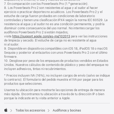
7. En comparación con los Powerbeats Pro (1.ª generación).
8. Los Powerbeats Pro 2 son resistentes al agua y al sudor al hacer
ejercicio o practicar deportes no acuáticos. Los Powerbeats Pro 2 y el
estuche de carga fueron probados en condiciones de laboratorio
controladas y tienen una clasificación IPX4 según la norma IEC 60529. La
resistencia al agua y al sudor no es una condición permanente, y podría
disminuir como consecuencia del uso normal. No intentes cargar los
audífonos Powerbeats Pro 2 si están mojados;
visita
https://support.apple.com/es-mx/102013
para ver las instrucciones
de limpieza y secado. El estuche de carga no es resistente al agua
ni al sudor.
9. Disponible en dispositivos compatibles con iOS 18, iPadOS 18 o macOS
Sequoia y posterior al enlazarlos con unos Powerbeats Pro 2 con el último
firmware.
10. Desglose por peso de los empaques de productos vendidos en Estados
Unidos. Nuestros cálculos de contenido de plástico y peso del empaque no
incluyen adhesivos, tintas ni recubrimientos.
Nota
* Precios incluyen IVA (16%); no incluyen cargos de envío (salvo se indique
a
lo contrario). El formulario del pedido muestra el IVA por pagar para los
pie
productos que selecciones.
de
Usamos tu ubicación para mostrarte las opciones de entrega de manera
página
más rápida. Encontramos tu ubicación a través de tu dirección IP o bien
porque la indicaste en tu visita anterior a Apple.
Todos los accesorios
Audífonos y bocinas