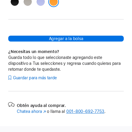
Negro
Arena
Morado
azabache
movediza
dinámico
Naranja eléctrico
Agregar a la bolsa
¿Necesitas un momento?
Guarda todo lo que seleccionaste agregando este
dispositivo a Tus selecciones y regresa cuando quieras para
retomar donde te quedaste.
Guardar para más tarde
Obtén ayuda al comprar.
Chatea ahora
(se
o llama al
001‑800‑692‑7753
.
abre
en
una