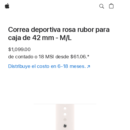
Apple
Correa deportiva rosa rubor para
caja de 42 mm - M/L
$1,099.00
de contado o
18 MSI desde
$61.06.
Nota al pie
*
Distribuye el costo en 6-18 meses.
(se
abre
en
una
nueva
ventana)