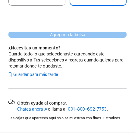
Agregar a la bolsa
¿Necesitas un momento?
Guarda todo lo que seleccionaste agregando este
dispositivo a Tus selecciones y regresa cuando quieras para
retomar donde te quedaste.
Guardar para más tarde
Obtén ayuda al comprar.
Chatea ahora
(se
o llama al
001‑800‑692‑7753
.
abre
Las cajas que aparecen aquí sólo se muestran con fines ilustrativos.
en
una
nueva