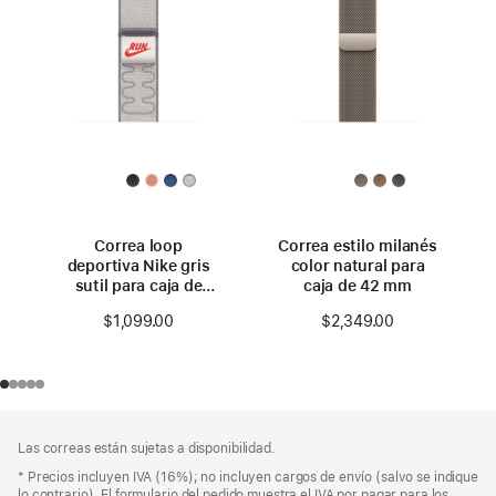
Correa loop
Correa estilo milanés
deportiva Nike gris
color natural para
sutil para caja de
caja de 42 mm
42 mm
$1,099.00
$2,349.00
Pie
Notas
Las correas están sujetas a disponibilidad.
a
de
pie
Nota
* Precios incluyen IVA (16%); no incluyen cargos de envío (salvo se indique
página
a
lo contrario). El formulario del pedido muestra el IVA por pagar para los