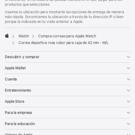
de
pie
productos que selecciones.
página
de
Usamos tu ubicación para mostrarte las opciones de entrega de manera
página
más rápida. Encontramos tu ubicación a través de tu dirección IP o bien
porque la indicaste en tu visita anterior a Apple.
Watch
Compra correas para Apple Watch
Apple
Correa deportiva rosa rubor para caja de 42 mm - M/L
Descubrir y comprar
Apple Wallet
Cuenta
Entretenimiento
Apple Store
Para la empresa
Para la educación