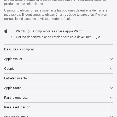
de
pie
productos que selecciones.
página
de
Usamos tu ubicación para mostrarte las opciones de entrega de manera
página
más rápida. Encontramos tu ubicación a través de tu dirección IP o bien
porque la indicaste en tu visita anterior a Apple.
Watch
Compra correas para Apple Watch
Apple
Correa deportiva blanco estelar para caja de 46 mm - S/M
Descubrir y comprar
Apple Wallet
Cuenta
Entretenimiento
Apple Store
Para la empresa
Para la educación