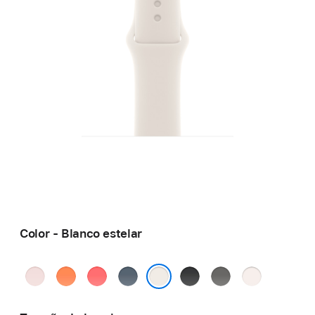
Color - Blanco estelar
Rosa
Naranja
Guayaba
Azul
Negro
Gris
Rosa
pálido
clementina
brillante
ancla
piedra
rubor
Blanco estelar