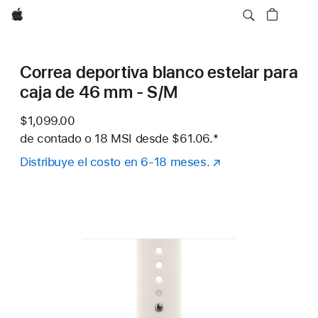
Apple
Correa deportiva blanco estelar para
caja de 46 mm - S/M
$1,099.00
de contado o
18 MSI desde
$61.06.
Nota al pie
*
Distribuye el costo en 6-18 meses.
(se
abre
en
una
nueva
ventana)