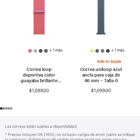
+ 1 más
+ 1 más
Sólo en Apple
Correa loop
Correa uniloop azul
deportiva color
ancla para caja de
guayaba brillante
46 mm – Talla 0
para caja de 46 mm
$1,099.00
$1,099.00
Pie
Notas
Las correas están sujetas a disponibilidad.
a
de
pie
Nota
* Precios incluyen IVA (16%); no incluyen cargos de envío (salvo se indique
página
a
lo contrario). El formulario del pedido muestra el IVA por pagar para los