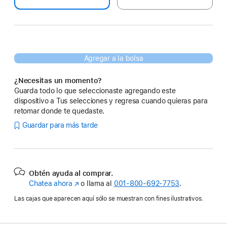
Agregar a la bolsa
¿Necesitas un momento?
Guarda todo lo que seleccionaste agregando este
dispositivo a Tus selecciones y regresa cuando quieras para
retomar donde te quedaste.
Guardar para más tarde
Obtén ayuda al comprar.
Chatea ahora
(se
o llama al
001‑800‑692‑7753
.
abre
Las cajas que aparecen aquí sólo se muestran con fines ilustrativos.
en
una
nueva