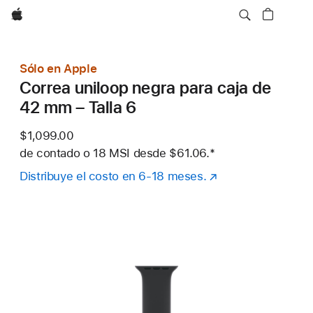
Apple
Sólo en Apple
Correa uniloop negra para caja de
42 mm – Talla 6
$1,099.00
de contado o
18 MSI desde
$61.06.
Nota al pie
*
Distribuye el costo en 6-18 meses.
(se
abre
en
una
nueva
ventana)