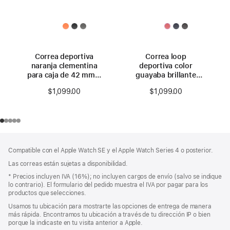
Correa deportiva
Correa loop
naranja clementina
deportiva color
para caja de 42 mm –
guayaba brillante
S/M
para caja de 42 mm
$1,099.00
$1,099.00
Pie
Notas
Compatible con el Apple Watch SE y el Apple Watch Series 4 o posterior.
a
de
pie
Las correas están sujetas a disponibilidad.
página
de
Nota
* Precios incluyen IVA (16%); no incluyen cargos de envío (salvo se indique
página
a
lo contrario). El formulario del pedido muestra el IVA por pagar para los
pie
productos que selecciones.
de
Usamos tu ubicación para mostrarte las opciones de entrega de manera
página
más rápida. Encontramos tu ubicación a través de tu dirección IP o bien
porque la indicaste en tu visita anterior a Apple.