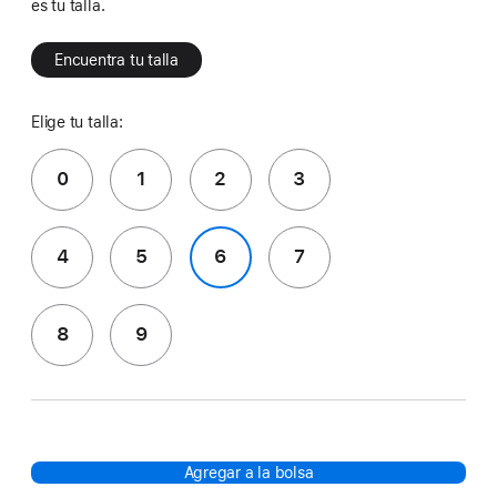
es tu talla.
Encuentra tu talla
Elige tu talla:
0
1
2
3
4
5
6
7
8
9
Agregar a la bolsa