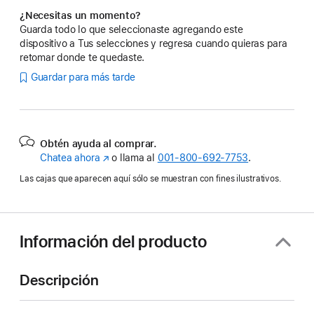
¿Necesitas un momento?
Guarda todo lo que seleccionaste agregando este
dispositivo a Tus selecciones y regresa cuando quieras para
retomar donde te quedaste.
Guardar para más tarde
Obtén ayuda al comprar.
Chatea ahora
(se
o llama al
001‑800‑692‑7753
.
abre
Las cajas que aparecen aquí sólo se muestran con fines ilustrativos.
en
una
nueva
ventana)
Información del producto
Descripción