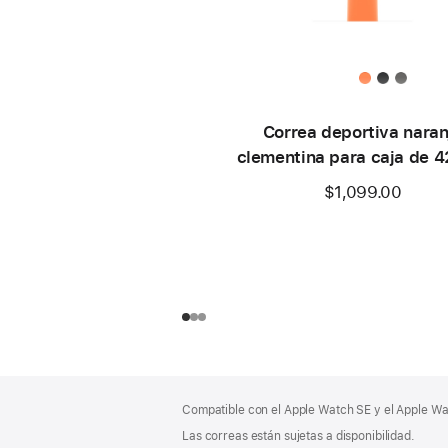
Correa deportiva naran
clementina para caja de 
– S/M
$1,099.00
Pie
Notas
Compatible con el Apple Watch SE y el Apple Wat
a
de
pie
Las correas están sujetas a disponibilidad.
página