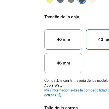
neón
ancla
verdoso
rubor
Negro
Tamaño de la caja
40 mm
42 m
46 mm
Compatible con la mayoría de los modelo
Apple Watch.
Más información sobre la compatibilidad 
correas
Talla de la correa