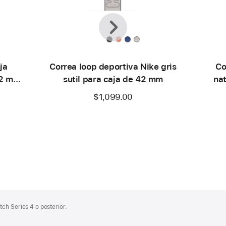
Anterior
Siguiente
ja
Correa loop deportiva Nike gris
Co
42 mm
sutil para caja de 42 mm
na
$1,099.00
ch Series 4 o posterior.