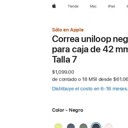
Apple
Tienda
Mac
iPad
Sólo en Apple
Correa uniloop neg
para caja de 42 m
Talla 7
$1,099.00
de contado o
18 MSI desde
$61.06
Distribuye el costo en 6-18 meses
Color - Negro
Amarillo
Azul
Gris
Rosa