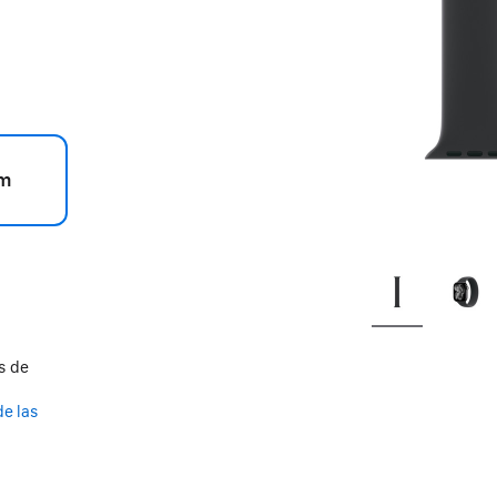
m
s de
de las