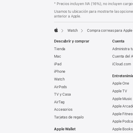
de
Nota
* Precios incluyen IVA (16%); no incluyen cargos
página
a
Usamos tu ubicación para mostrarte las opciones
pie
anterior a Apple.
de
página
Watch
Compra correas para Apple
Apple
Descubrir y comprar
Cuenta
Tienda
Administra t
Mac
Cuenta del A
iPad
iCloud.com
iPhone
Entretenimi
Watch
Apple One
AirPods
Apple TV
TV y Casa
Apple Music
AirTag
Apple Arcad
Accesorios
Apple Fitnes
Tarjetas de regalo
Apple Podca
Apple Wallet
Apple Books