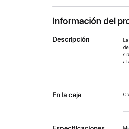
Información del p
Descripción
La
de
si
al
En la caja
Co
Especificaciones
Ma