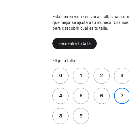
Esta correa viene en varias tallas para que 
que mejor se ajusta a tu muñeca. Usa nue
para descubrir cuál es tu talla.
Encuentra tu talla
Elige tu talla:
0
1
2
3
4
5
6
7
8
9