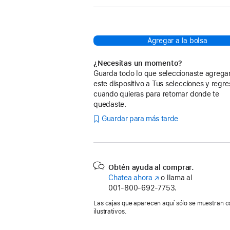
Agregar a la bolsa
¿Necesitas un momento?
Guarda todo lo que seleccionaste agreg
este dispositivo a Tus selecciones y regre
cuando quieras para retomar donde te
quedaste.
Guardar para más tarde
Obtén ayuda al comprar.
Chatea ahora
(se
o llama al
001‑800‑692‑7753.
abre
en
Las cajas que aparecen aquí sólo se muestran c
una
ilustrativos.
nueva
ventana)