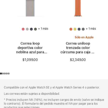
+ 1 más
+ 1 más
Sólo en Apple
Correa loop
Correa uniloop
deportiva color
trenzada color
neblina azul para
cúrcuma para caja de
caja de 46 mm
46 mm – Talla 0
$1,099.00
$2,349.00
Pie
Notas
Compatible con el Apple Watch SE y el Apple Watch Series 4 o posterior.
a
de
pie
Las correas están sujetas a disponibilidad.
página
de
Nota
* Precios incluyen IVA (16%); no incluyen cargos de envío (salvo se indique
página
a
lo contrario). El formulario del pedido muestra el IVA por pagar para los
pie
productos que selecciones.