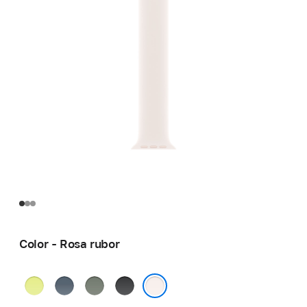
Color - Rosa rubor
Amarillo
Azul
Gris
Negro
neón
ancla
verdoso
Rosa rubor