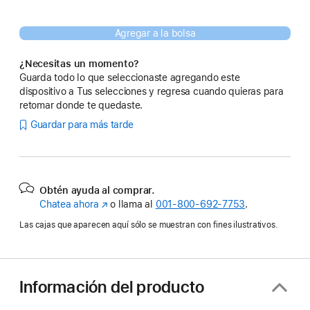
Agregar a la bolsa
¿Necesitas un momento?
Guarda todo lo que seleccionaste agregando este
dispositivo a Tus selecciones y regresa cuando quieras para
retomar donde te quedaste.
Guardar para más tarde
Obtén ayuda al comprar.
Chatea ahora
(se
o llama al
001‑800‑692‑7753
.
abre
Las cajas que aparecen aquí sólo se muestran con fines ilustrativos.
en
una
nueva
ventana)
Información del producto