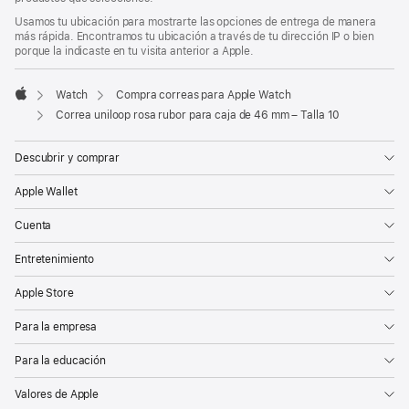
de
Usamos tu ubicación para mostrarte las opciones de entrega de manera
página
más rápida. Encontramos tu ubicación a través de tu dirección IP o bien
porque la indicaste en tu visita anterior a Apple.
Watch
Compra correas para Apple Watch
Apple
Correa uniloop rosa rubor para caja de 46 mm – Talla 10
Descubrir y comprar
Apple Wallet
Cuenta
Entretenimiento
Apple Store
Para la empresa
Para la educación
Valores de Apple