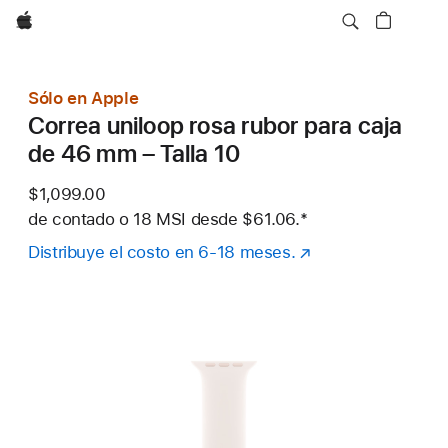
Apple
Sólo en Apple
Correa uniloop rosa rubor para caja
de 46 mm – Talla 10
$1,099.00
de contado o
18 MSI desde
$61.06.
Nota al pie
*
Distribuye el costo en 6-18 meses.
(se
abre
en
una
nueva
ventana)