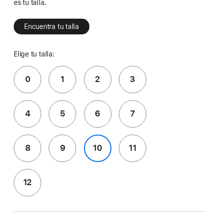
es tu talla.
Encuentra tu talla
Elige tu talla:
0
1
2
3
4
5
6
7
8
9
10
11
12