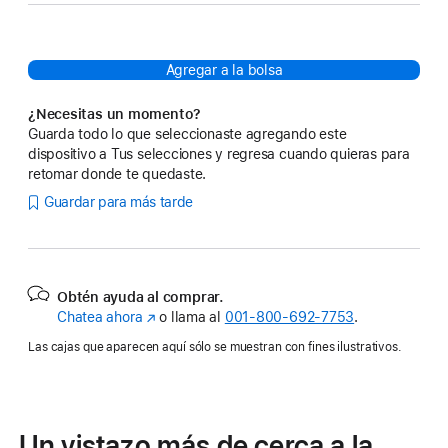
Agregar a la bolsa
¿Necesitas un momento?
Guarda todo lo que seleccionaste agregando este
dispositivo a Tus selecciones y regresa cuando quieras para
retomar donde te quedaste.
Guardar para más tarde
Obtén ayuda al comprar.
Chatea ahora
(se
o llama al
001‑800‑692‑7753
.
abre
Las cajas que aparecen aquí sólo se muestran con fines ilustrativos.
en
una
nueva
ventana)
Un vistazo más de cerca a la