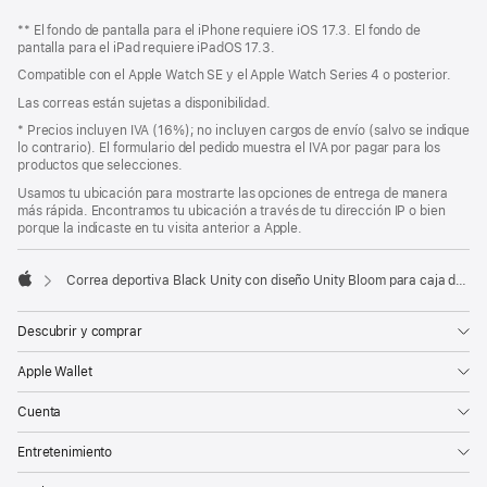
Pie
Notas
** El fondo de pantalla para el iPhone requiere iOS 17.3. El fondo de
a
de
pantalla para el iPad requiere iPadOS 17.3.
pie
página
Compatible con el Apple Watch SE y el Apple Watch Series 4 o posterior.
de
página
Las correas están sujetas a disponibilidad.
Nota
* Precios incluyen IVA (16%); no incluyen cargos de envío (salvo se indique
a
lo contrario). El formulario del pedido muestra el IVA por pagar para los
pie
productos que selecciones.
de
Usamos tu ubicación para mostrarte las opciones de entrega de manera
página
más rápida. Encontramos tu ubicación a través de tu dirección IP o bien
porque la indicaste en tu visita anterior a Apple.
Correa deportiva Black Unity con diseño Unity Bloom para caja de 46 mm - S/M
Apple
Descubrir y comprar
Apple Wallet
Cuenta
Entretenimiento