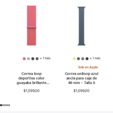
+ 1 más
+ 1 más
Sólo en Apple
Correa loop
Correa uniloop azul
deportiva color
ancla para caja de
guayaba brillante
46 mm – Talla 0
para caja de 46 mm
$1,099.00
$1,099.00