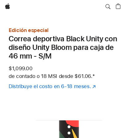
Apple
Edición especial
Correa deportiva Black Unity con
diseño Unity Bloom para caja de
46 mm - S/M
$1,099.00
de contado o
18 MSI desde
$61.06.
Nota al pie
*
Distribuye el costo en 6-18 meses.
(se
abre
en
una
nueva
ventana)