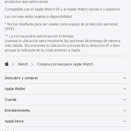
página
pie
productos que selecciones.
de
de
Compatible con el Apple Watch SE y el Apple Watch Series 4 o posterior.
página
página
Las correas están sujetas a disponibilidad.
° No fue diseñada para ser usada como equipo de protección personal
(PPE).
** La correa podría estirarse con el tiempo.
Usamos tu ubicación para mostrarte las opciones de entrega de manera
más rápida. Encontramos tu ubicación a través de tu dirección IP o bien
porque la indicaste en tu visita anterior a Apple.
Watch
Compra correas para Apple Watch
Apple
Descubrir y comprar
Apple Wallet
Cuenta
Entretenimiento
Apple Store