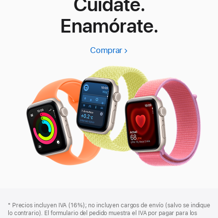
Cuídate.
Enamórate.
Comprar
Apple
Watch
SE
3
Pie
Notas
Nota
* Precios incluyen IVA (16%); no incluyen cargos de envío (salvo se indique
a
de
a
lo contrario). El formulario del pedido muestra el IVA por pagar para los
pie