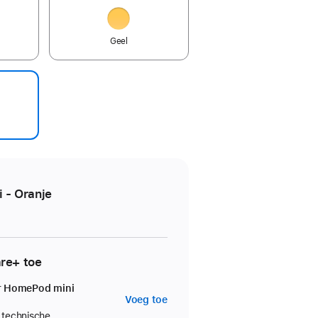
Geel
 - Oranje
re+ toe
r HomePod mini
AppleCare+
Voeg toe
voor
r technische