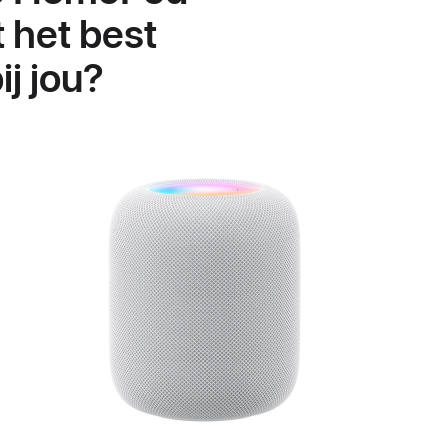
 het best
ij jou?
Lees
meer
over
HomePod