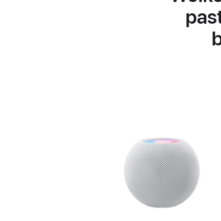
past
b