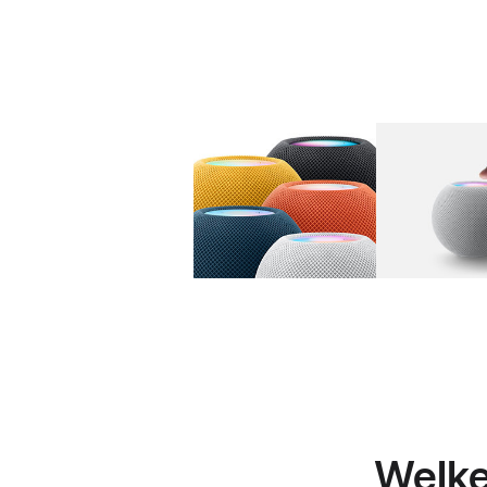
Beeldmateriaal
Afbeeld
Welk