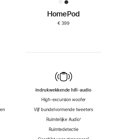
HomePod
€ 399
Indrukwekkende hifi-audio
High-excursion woofer
ren
Vijf bundelvormende tweeters
Ruimtelijke Audio
voetnoot
¹
Ruimtedetectie