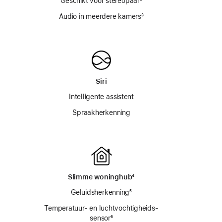
oot
Geschikt voor stereopaar
voetnoot
²
oot
Audio in meerdere kamers
voetnoot
³
Siri
Intelligente assistent
Spraakherkenning
ot
Slimme woninghub
voetnoot
⁴
Geluidsherkenning
voetnoot
⁵
Temperatuur- en luchtvochtigheids­
sensor
voetnoot
⁶