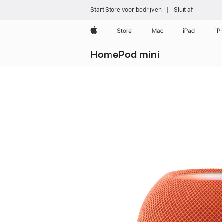
Start Store voor bedrijven
Sluit af
Apple
Store
Mac
iPad
iP
HomePod mini
Koop
HomePod mini