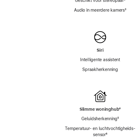
Geschikt voor stereopaar
voetn
²
Audio in meerdere kamers
voetn
³
Siri
Intelligente assistent
Spraakherkenning
Slimme woninghub
voetno
⁴
Geluidsherkenning
voetnoot
⁵
Temperatuur- en luchtvochtigheids­
sensor
voetnoot
⁶