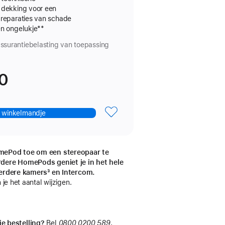
 dekking voor een
HomePod
 reparaties van schade
mini
en ongelukje
Voetnoot
**
assurantiebelasting van toepassing
0
n winkelmandje
ePod toe om een stereopaar te
dere HomePods geniet je in het hele
eerdere kamers
voetnoot
³ en Intercom.
 je het aantal wijzigen.
je bestelling?
Bel
0800 0200 589
.