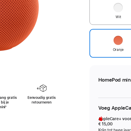
Wit
Oranje
HomePod mini
ang gratis
Eenvoudig gratis
bij je
retourneren
ini
Voetnoot
⁺
Voeg AppleCa
AppleCare+ voo
€ 15,00
Krijg tot twee jaa