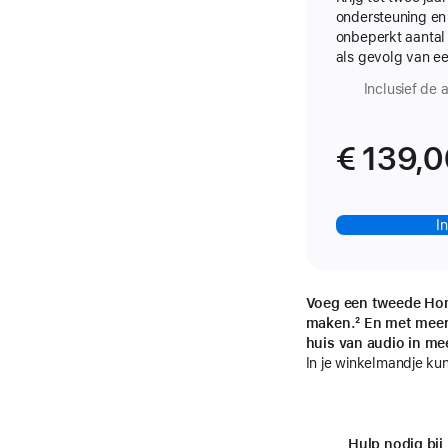
ondersteuning en
onbeperkt aantal
als gevolg van e
Inclusief de 
€ 139,0
I
Voeg een tweede Hom
maken.
voetnoot
² En met meer
huis van audio in m
In je winkelmandje kun
Hulp nodig bij 