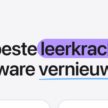
beste
leerkra
 ware
vernieu