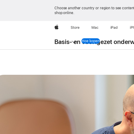
Choose another country or region to see content
shop online.
Apple
Store
Mac
iPad
iP
Local
Nav
Basis- en voortgezet
onderw
Hoe kopen
Open
Menu