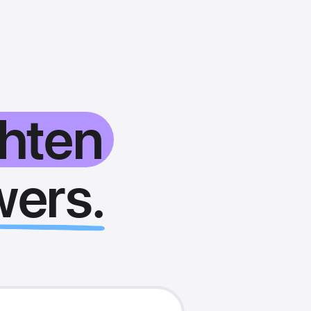
chten
wers.