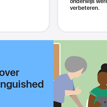
onderwijs wer
verbeteren.
over
inguished