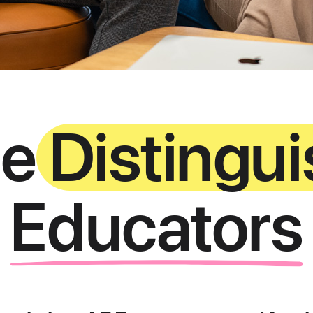
le
Distingu
Educators