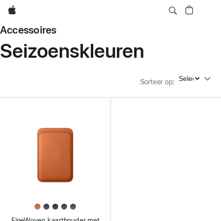
Apple
Accessoires
Seizoenskleuren
Sorteer op
Sorteer op
:
FineWoven kaarthouder met