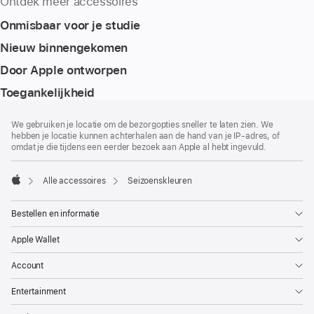
Ontdek meer accessoires
Onmisbaar voor je studie
Nieuw binnengekomen
Door Apple ontworpen
Toegankelijkheid
Voettekst
voetnoten
We gebruiken je locatie om de bezorgopties sneller te laten zien. We
hebben je locatie kunnen achterhalen aan de hand van je IP-adres, of
omdat je die tijdens een eerder bezoek aan Apple al hebt ingevuld.
Alle accessoires
Seizoenskleuren
Apple
Bestellen en informatie
Apple Wallet
Account
Entertainment