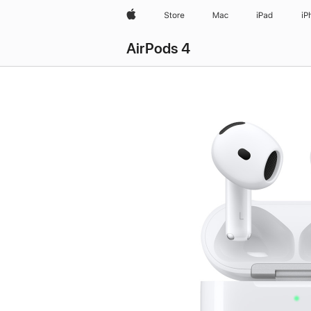
Apple
Store
Mac
iPad
iP
AirPods 4
Koop
AirPods 4