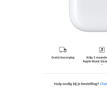
Gratis bezorging
Krijg 3 maande
Apple Music bij j
‍Voe
‍⁺
Hulp nodig bij je bestelling?
Chat