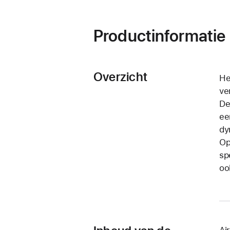
Productinformatie
Overzicht
He
ve
De
ee
dy
Op
sp
oo
Ai