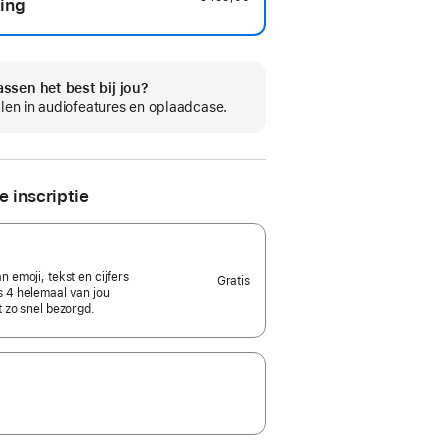
ing
ssen het best bij jou?
llen in audiofeatures en oplaadcase.
e inscriptie
 emoji, tekst en cijfers
Gratis
s 4 helemaal van jou
t zo snel bezorgd.