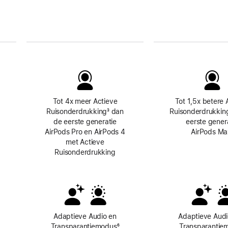
g
Tot 4x meer Actieve
Tot 1,5x betere 
Ruisonderdrukking
Voetnoot
³ dan
Ruisonderdrukkin
de eerste generatie
eerste gener
AirPods Pro en AirPods 4
AirPods Ma
met Actieve
Ruisonderdrukking
Adaptieve Audio en
Adaptieve Audi
etnoot
Transparantiemodus
Voetnoot
⁶
Transparantie