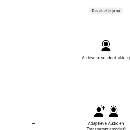
Deze bekijk je nu
—
Geen
Actieve ruisonderdrukkin
Actieve
Ruisonderdrukking
—
Zonder
Adaptieve Audio en
Adaptieve
Transparantiemodus
Vo
⁵