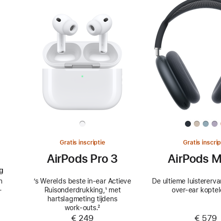
Gratis inscriptie
Gratis inscrip
AirPods Pro 3
AirPods M
g
n
’s Werelds beste in-ear Actieve
De ultieme luistererv
­
Ruisonderdrukking,
Voetnoot
¹ met
over-ear koptel
hartslagmeting tijdens
work‑outs.
Voetnoot
²
€ 249
€ 579