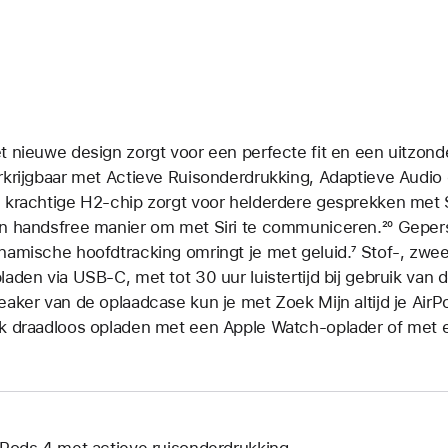
t nieuwe design zorgt voor een perfecte fit en een uitzonder
rkrijgbaar met Actieve Ruisonderdrukking, Adaptieve Audio
 krachtige H2‑chip zorgt voor helderdere gesprekken met 
n handsfree manier om met Siri te communiceren.
Voetno
²⁰ Geper
namische hoofdtracking omringt je met geluid.
Voetnoot
⁷ Stof-, zwe
laden via USB‑C, met tot 30 uur luistertijd bij gebruik van 
eaker van de oplaadcase kun je met Zoek Mijn altijd je AirP
k draadloos opladen met een Apple Watch-oplader of met e
rPods 4 met actieve ruisonderdrukking