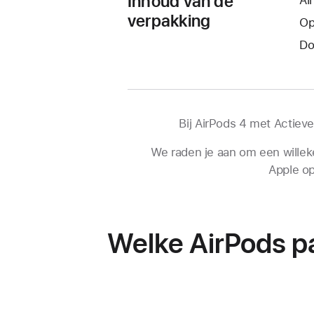
Inhoud van de
verpakking
Op
Do
Bij AirPods 4 met Actiev
We raden je aan om een willek
Apple op
Welke AirPods pa