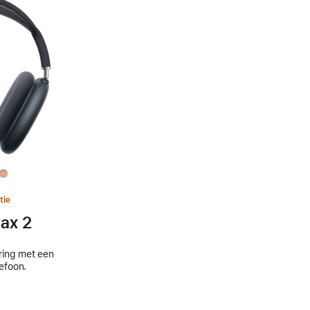
tie
ax 2
aring met een
efoon.