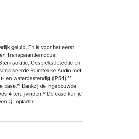
lijk geluid. En is voor het eerst
 en Transparantiemodus.
Stemisolatie, Gespreksdetectie en
ot
sonaliseerde Ruimtelijke Audio met
et- en waterbestendig (IP54).
Voetnoot
²⁶
de case.
Voetnoot
²⁷ Dankzij de ingebouwde
ods 4 terugvinden.
Voetnoot
¹⁹ De case kun je
en Qi-oplader.