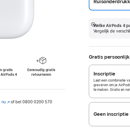
Ruisonderdrukk
Welke AirPods 4 pa
Meer
Vergelijk de verschi
Gratis persoonlijk
n gratis
Eenvoudig gratis
Inscriptie
e AirPods 4
retourneren
tnoot
Laat een combinatie van
graveren om je AirPod
te maken. Gratis en ne
 nu
(Wordt
of bel 0800 0200 570
in
nieuw
Geen inscriptie
venster
geopend)