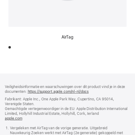
AirTag
Voettekst
voetnoten
Veiligheidsinformatie en waarschuwingen over dit product vind je in deze
documenten:
https://support.apple.com/nl-nl/docs
(wordt
in
Fabrikant: Apple Inc., One Apple Park Way, Cupertino, CA 95014,
nieuw
Verenigde Staten.
venster
Gemachtigde vertegenwoordiger in de EU: Apple Distribution International
geopend)
Limited, Hollyhill Industrial Estate, Hollyhill, Cork, Ierland
apple.com
(wordt
in
Vergeleken met AirTag van de vorige generatie. Uitgebreid
nieuw
Nauwkeurig Zoeken werkt met AirTag (2e generatie) gekoppeld met
venster