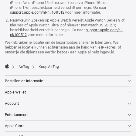
iPhone Air of iPhone 15 of nieuwer (behalve iPhone 16e en
geopend)
iPhone 17e); beschikbaarheid verschilt per regio. Ga naar
support.apple.com/nl-nl/109512
voor meer informatie.
Nauwkeurig Zoeken op Apple Watch vereist Apple Watch Series 9 of
nieuwer of Apple Watch Ultra 2 of nieuwer met watchOS 26.2.1;
beschikbaarheid verschilt per regio. Ga naar
support.apple.com/nl-
nl/109512
voor meer informatie.
We gebruiken je locatie om de bezorgopties sneller te laten zien. We
hebben je locatie kunnen achterhalen aan de hand van je IP-adres, of
omdat je die tijdens een eerder bezoek aan Apple al hebt ingevuld.
AirTag
Koop AirTag
Apple
Bestellen en informatie
Apple Wallet
Account
Entertainment
Apple Store