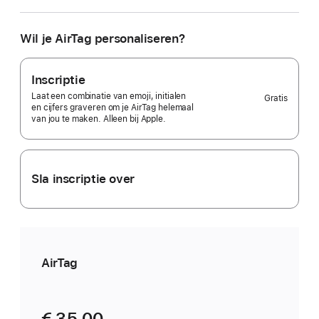
wil
je
er?
Wil je AirTag personaliseren?
1
stuk
Selected)
Inscriptie
Laat een combinatie van emoji, initialen
Gratis
en cijfers graveren om je AirTag helemaal
van jou te maken. Alleen bij Apple.
Sla inscriptie over
AirTag
€ 35,00