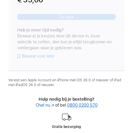
Ga door
Heb je meer tijd nodig?
Bewaar al je keuzes door dit device in Jouw
selectie te zetten, dan kun je altijd terugkomen en
verdergaan waar je gebleven was.
Bewaar voor later
Vereist een Apple Account en iPhone met iOS 26.0 of nieuwer of iPad
met iPadOS 26.0 of nieuwer.
Hulp nodig bij je bestelling?
Chat nu
(Wordt
of bel
0800 0200 570
in
nieuw
venster
Gratis bezorging
geopend)