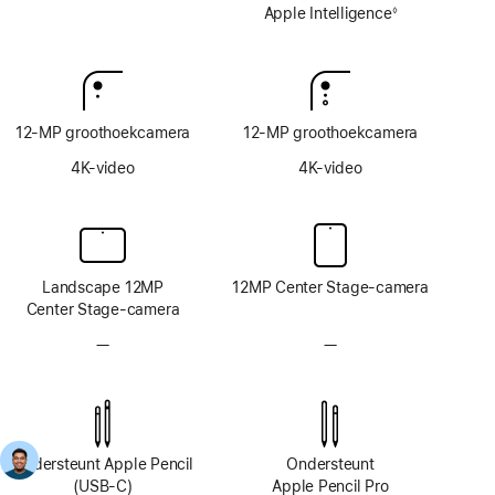
Apple Intelligence
Apple Intelligence
◊
Voetnoot
12‑MP groothoekcamera
12‑MP groothoekcamera
4K-video
4K-video
Landscape 12MP
12MP Center Stage-camera
Center Stage-camera
—
Geen
—
Geen
TrueDepth-
TrueDepth-
camerasysteem
camerasysteem
Ondersteunt Apple Pencil
Ondersteunt
(USB‑C)
Apple Pencil Pro