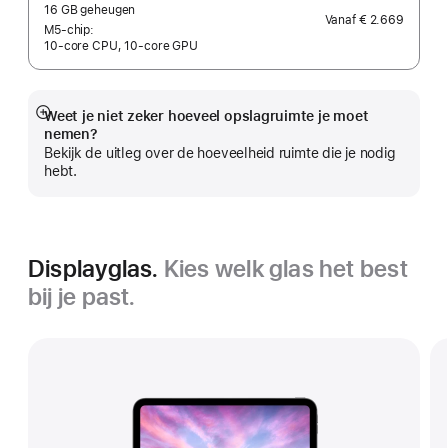
Voetnoot
16 GB geheugen
Vanaf
€ 2.669
M5‑chip:
10‑core CPU, 10‑core GPU
Weet je niet zeker hoeveel opslagruimte je moet
Meer
nemen?
Bekijk de uitleg over de hoeveelheid ruimte die je nodig
hebt.
Displayglas.
Kies welk glas het best
bij je past.