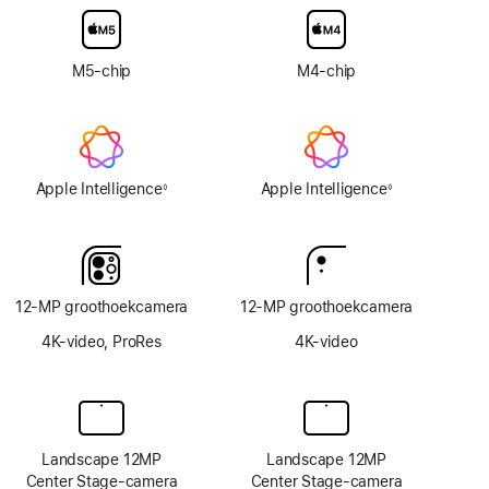
van
glas
met
M5‑chip
M4-chip
nanotextuur
Apple Intelligence
Apple Intelligence
◊
◊
Voetnoot
Voetnoot
12‑MP groothoekcamera
12‑MP groothoekcamera
4K-video, ProRes
4K-video
Landscape 12MP
Landscape 12MP
Center Stage-camera
Center Stage-camera