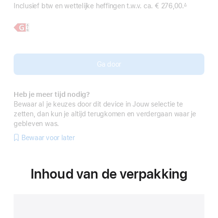
Inclusief btw en wettelijke heffingen t.w.v. ca.
€ 276,00.
∆
 Voetnoot 
Meer
11‑inch
informatie,
iPad Pro
Ga door
Heb je meer tijd nodig?
Bewaar al je keuzes door dit device in Jouw selectie te
zetten, dan kun je altijd terugkomen en verdergaan waar je
gebleven was.
Bewaar voor later
Inhoud van de verpakking