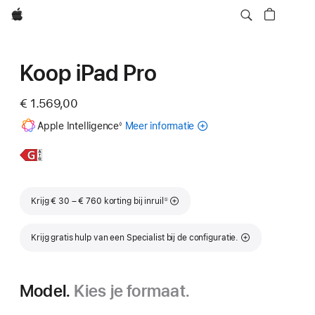
Apple
Koop iPad Pro
€ 1.569,00
Voetnoot
Apple Intelligence
Meer informatie
over
◊
Apple Intelligence
voor
Meer
11‑inch
iPad
informatie,
iPad Pro
Voetnoot
Krijg € 30 – € 760 korting bij inruil
①
Krijg gratis hulp van een Specialist bij de configuratie.
Model.
Kies je formaat.