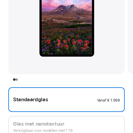
Standaardglas
Vanaf
€ 1.569
Glas met nanotextuur
Verkrijgbaar voor modellen met 1 TB