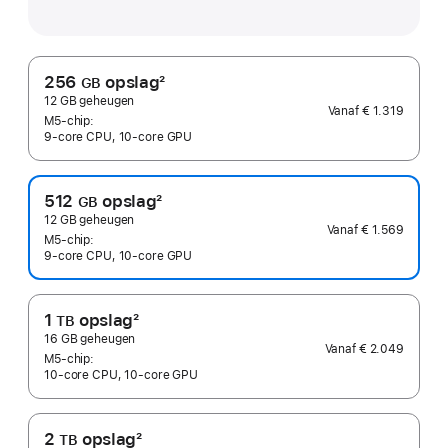
256
opslag
2
GB
Voetnoot
12 GB geheugen
Vanaf
€ 1.319
M5‑chip:
9‑core CPU, 10‑core GPU
512
opslag
2
GB
Voetnoot
12 GB geheugen
Vanaf
€ 1.569
M5‑chip:
9‑core CPU, 10‑core GPU
1
opslag
2
TB
Voetnoot
16 GB geheugen
Vanaf
€ 2.049
M5‑chip:
10‑core CPU, 10‑core GPU
2
opslag
2
TB