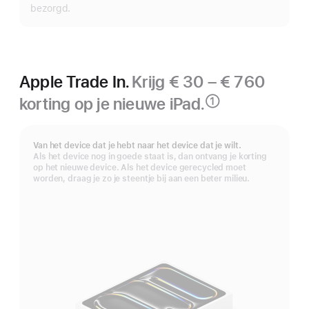
bezorgd.
Apple Trade In.
Krijg € 30 – € 760
korting op je nieuwe iPad.
①
Voetnoot
Van het device dat je hebt naar het device dat je wilt.
Als het device nog in goede staat is, dan ontvang je korting
op het nieuwe device. Als het device gerecycled moet
worden, draag je zo je steentje bij aan een beter milieu.