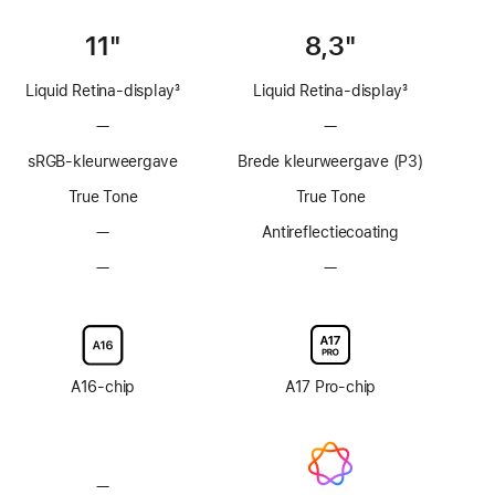
11"
8,3"
Liquid Retina‑display
3
Liquid Retina‑display
3
Voetnoot
Voetnoot
—
Geen
—
Geen
ProMotion-
ProMotion-
sRGB-kleurweergave
Brede kleurweergave (P3)
technologie
technologie
True Tone
True Tone
—
Geen
Anti­reflectie­­­coating
antireflectiecoating
—
Geen
—
Geen
optie
optie
voor
voor
display
display
van
van
glas
glas
A16‑chip
A17 Pro-chip
met
met
nanotextuur
nanotextuur
—
Geen