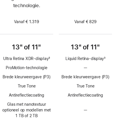
technologie.
Vanaf € 1.319
Vanaf € 829
13" of 11"
13" of 11"
Ultra Retina XDR-display
3
Liquid Retina‑display
3
Voetnoot
Voetnoot
ProMotion-technologie
—
Geen
ProMotion-
Brede kleurweergave (P3)
Brede kleurweergave (P3)
technologie
True Tone
True Tone
Anti­reflectie­­­coating
Anti­reflectie­­­coating
Glas met nanotextuur
optioneel op modellen met
—
Geen
1 TB of 2 TB
optie
voor
display