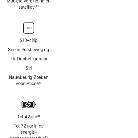
Mobiele verbinding en
satelliet
1
21
,
Voetnoot
Voetnoot
S10‑chip
Snelle Polsbeweging
Tik Dubbel-gebaar
Siri
Nauwkeurig Zoeken
voor iPhone
13
Voetnoot
Tot 42 uur
23
Voetnoot
Tot 72 uur in de
energie­