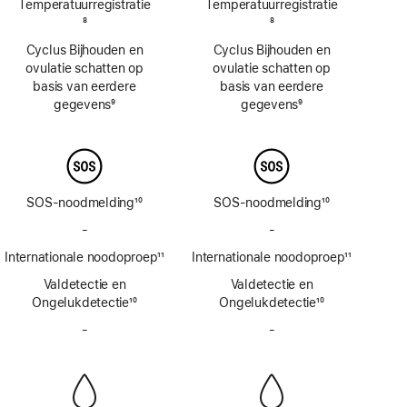
Temperatuur­registratie
Temperatuur­registratie
Voetnoot
8
Voetnoot
8
Cyclus Bijhouden en
Cyclus Bijhouden en
ovulatie schatten op
ovulatie schatten op
basis van eerdere
basis van eerdere
gegevens
9
gegevens
9
Voetnoot
Voetnoot
SOS-noodmelding
10
SOS-noodmelding
10
Voetnoot
Voetnoot
-
Geen
-
Geen
SOS-
SOS-
Internationale noodoproep
11
Internationale noodoproep
11
noodmelding
noodmelding
Voetnoot
Voetnoot
Valdetectie en
via
Valdetectie en
via
Ongelukdetectie
satelliet
10
Ongelukdetectie
satelliet
10
Voetnoot
Voetnoot
-
Geen
-
Geen
sirene
sirene