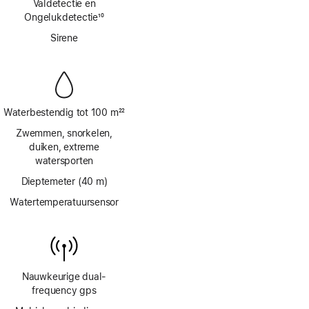
Valdetectie en
Ongelukdetectie
10
Voetnoot
Sirene
Waterbestendig tot 100 m
22
Voetnoot
Zwemmen, snorkelen,
duiken, extreme
watersporten
Dieptemeter (40 m)
Watertemperatuursensor
Nauwkeurige dual-
frequency gps