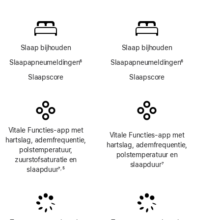
Voetnoot
Saturatie‑app
Slaap bijhouden
Slaap bijhouden
Slaapapneumeldingen
6
Slaapapneumeldingen
6
Voetnoot
Voetnoot
Slaapscore
Slaapscore
Vitale Functies-app met
Vitale Functies-app met
hartslag, ademfrequentie,
hartslag, ademfrequentie,
polstemperatuur,
polstemperatuur en
zuurstofsaturatie en
slaapduur
7
slaapduur
7
5
,
Voetnoot
Voetnoot
Voetnoot