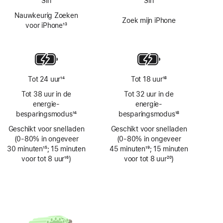
Siri
Siri
Nauwkeurig Zoeken
Zoek mijn iPhone
voor iPhone
13
Voetnoot
Tot 24 uur
14
Tot 18 uur
18
Voetnoot
Voetnoot
Tot 38 uur in de
Tot 32 uur in de
energie­
energie­
besparingsmodus
14
besparingsmodus
18
Voetnoot
Voetnoot
Geschikt voor snelladen
Geschikt voor snelladen
(0‑80% in ongeveer
(0‑80% in ongeveer
30 minuten
15
; 15 minuten
45 minuten
19
; 15 minuten
Voetnoot
voor tot 8 uur
16
)
Voetnoot
voor tot 8 uur
20
)
Voetnoot
Voetnoot