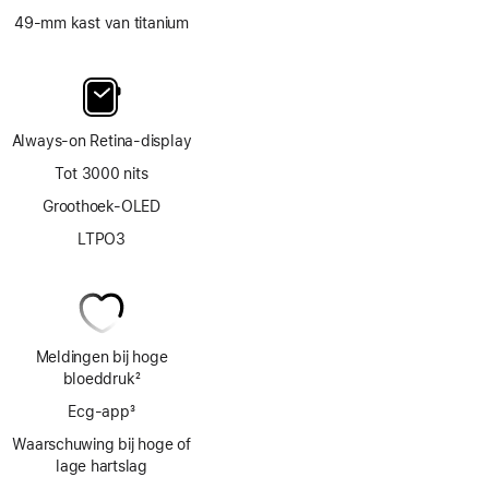
49‑mm kast van titanium
Always‑on Retina‑display
Tot 3000 nits
Groothoek-OLED
LTPO3
Meldingen bij hoge
bloeddruk
2
Voetnoot
Ecg‑app
3
Voetnoot
Waarschuwing bij hoge of
lage hartslag