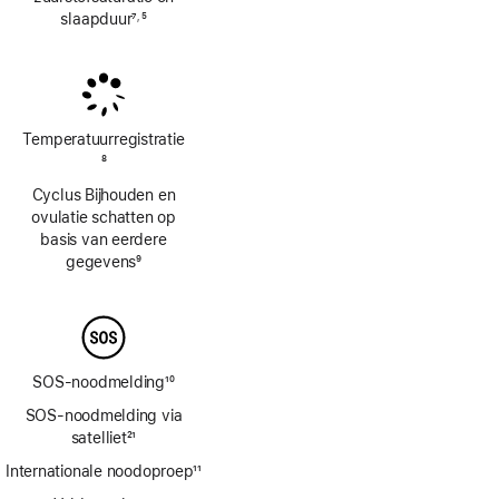
slaapduur
7
5
,
Voetnoot
Voetnoot
Temperatuur­registratie
Voetnoot
8
Cyclus Bijhouden en
ovulatie schatten op
basis van eerdere
gegevens
9
Voetnoot
SOS-noodmelding
10
Voetnoot
SOS-noodmelding via
satelliet
21
Voetnoot
Internationale noodoproep
11
Voetnoot