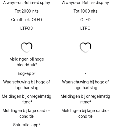
Always‑on Retina‑display
Always‑on Retina‑display
Tot 2000 nits
Tot 1000 nits
Groothoek-OLED
OLED
LTPO3
LTPO
Meldingen bij hoge
-
Geen
bloeddruk
2
meldingen
Voetnoot
Ecg‑app
3
-
bij
Geen
Voetnoot
hoge
Ecg-
Waarschuwing bij hoge of
Waarschuwing bij hoge of
bloeddruk
app
lage hartslag
lage hartslag
Meldingen bij onregelmatig
Meldingen bij onregelmatig
ritme
4
ritme
4
Voetnoot
Voetnoot
Meldingen bij lage cardio­
Meldingen bij lage cardio­
conditie
conditie
Saturatie-app
5
-
Geen