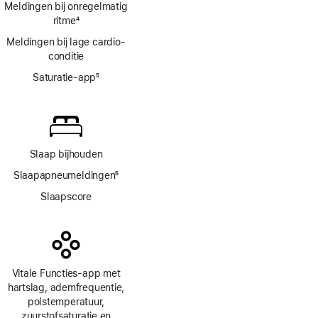
Meldingen bij onregelmatig
ritme
4
Voetnoot
Meldingen bij lage cardio­
conditie
Saturatie-app
5
Voetnoot
Slaap bijhouden
Slaapapneumeldingen
6
Voetnoot
Slaapscore
Vitale Functies-app met
hartslag, ademfrequentie,
polstemperatuur,
zuurstofsaturatie en