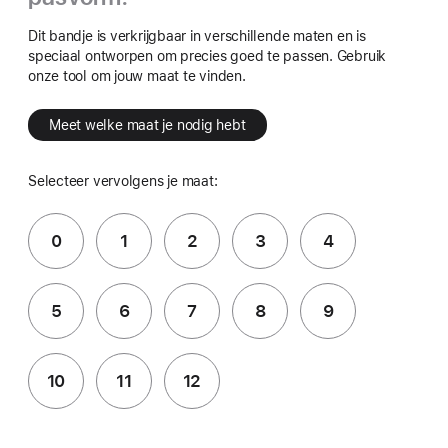
Dit bandje is verkrijgbaar in verschillende maten en is
speciaal ontworpen om precies goed te passen. Gebruik
onze tool om jouw maat te vinden.
Meet welke maat je nodig hebt
Selecteer vervolgens je maat:
0
1
2
3
4
5
6
7
8
9
10
11
12