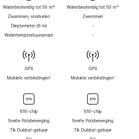
Waterbestendig tot 50 m
12
Waterbestendig tot 50 m
17
Voetnoot
Voetnoot
Zwemmen, snorkelen
Zwemmen
Dieptemeter (6 m)
-
Geen
dieptemeter
Watertemperatuursensor
-
Geen
tot
watertemperatuursens
6 m
GPS
GPS
Mobiele verbindingen
1
Mobiele verbindingen
1
Voetnoot
Voetnoot
S10‑chip
S10‑chip
Snelle Polsbeweging
Snelle Polsbeweging
Tik Dubbel-gebaar
Tik Dubbel-gebaar