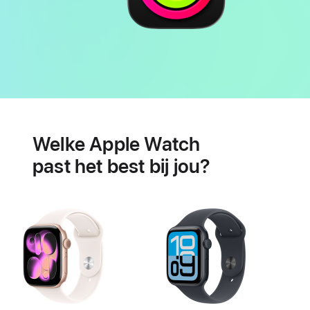
Batterij
Features
voor
Welke Apple Watch
je
hartgezondheid
past het best bij jou?