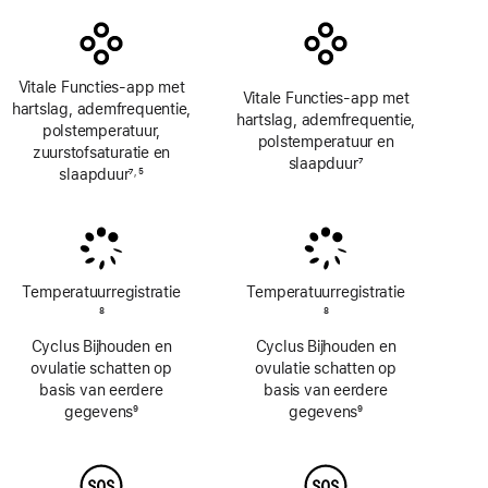
Vitale Functies-app met
Vitale Functies-app met
hartslag, ademfrequentie,
hartslag, ademfrequentie,
polstemperatuur,
polstemperatuur en
zuurstofsaturatie en
slaapduur
7
slaapduur
7
5
,
Voetnoot
Voetnoot
Voetnoot
Temperatuur­registratie
Temperatuur­registratie
Voetnoot
8
Voetnoot
8
Cyclus Bijhouden en
Cyclus Bijhouden en
ovulatie schatten op
ovulatie schatten op
basis van eerdere
basis van eerdere
gegevens
9
gegevens
9
Voetnoot
Voetnoot