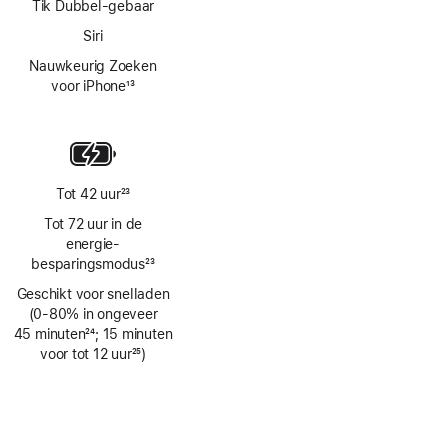
Tik Dubbel-gebaar
Siri
Nauwkeurig Zoeken
voor iPhone
13
Voetnoot
Tot 42 uur
23
Voetnoot
Tot 72 uur in de
energie­
besparingsmodus
23
Voetnoot
Geschikt voor snelladen
(0‑80% in ongeveer
45 minuten
24
; 15 minuten
Voetnoot
voor tot 12 uur
25
)
Voetnoot