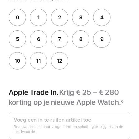
0
1
2
3
4
5
6
7
8
9
10
11
12
Apple Trade In.
Krijg € 25 – € 280
korting op je nieuwe Apple Watch.
◊
Voetnoot
Apple Trade In.
Voeg een in te ruilen artikel toe
Beantwoord een paar vragen om een schatting te krijgen van de
inruilwaarde.