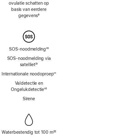
ovulatie schatten op
basis van eerdere
gegevens
9
Voetnoot
SOS-noodmelding
10
Voetnoot
SOS-noodmelding via
satelliet
21
Voetnoot
Internationale noodoproep
11
Voetnoot
Valdetectie en
Ongelukdetectie
10
Voetnoot
Sirene
Waterbestendig tot 100 m
22
Voetnoot