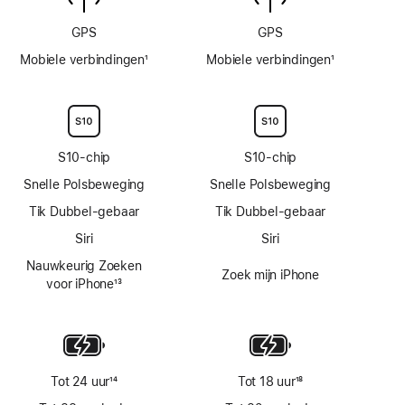
GPS
GPS
Mobiele verbindingen
1
Mobiele verbindingen
1
Voetnoot
Voetnoot
S10‑chip
S10‑chip
Snelle Polsbeweging
Snelle Polsbeweging
Tik Dubbel-gebaar
Tik Dubbel-gebaar
Siri
Siri
Nauwkeurig Zoeken
Zoek mijn iPhone
voor iPhone
13
Voetnoot
Tot 24 uur
14
Tot 18 uur
18
Voetnoot
Voetnoot