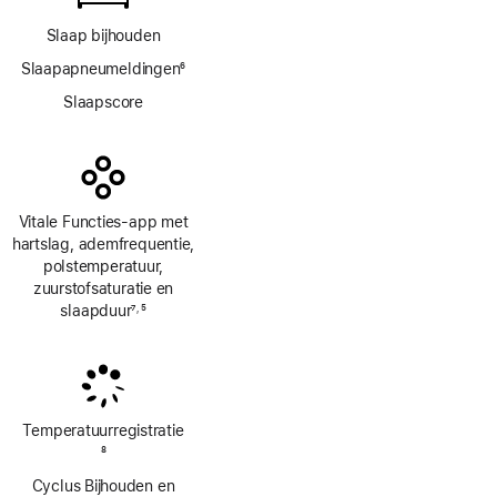
Slaap bijhouden
Slaapapneumeldingen
6
Voetnoot
Slaapscore
Vitale Functies-app met
hartslag, ademfrequentie,
polstemperatuur,
zuurstofsaturatie en
slaapduur
7
5
,
Voetnoot
Voetnoot
Temperatuur­registratie
Voetnoot
8
Cyclus Bijhouden en