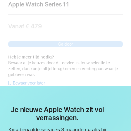
Apple Watch Series 11
Vanaf
€ 479
Ga door
Heb je meer tijd nodig?
Bewaar al je keuzes door dit device in Jouw selectie te
zetten, dan kun je altijd terugkomen en verdergaan waar je
gebleven was.
Bewaar voor later
Je nieuwe Apple Watch zit vol
verrassingen.
Krijg bepaalde services 3 maanden gratis bij