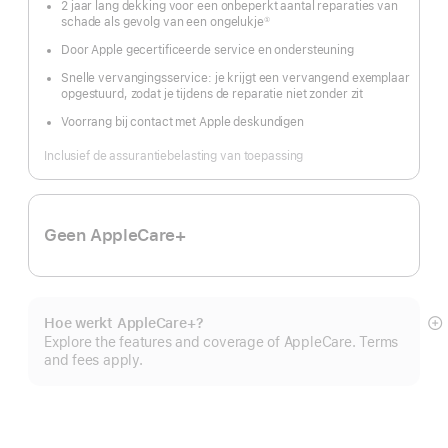
2 jaar lang dekking voor een onbeperkt aantal reparaties van
schade als gevolg van een ongelukje
①
Voetnoot
Door Apple gecertificeerde service en ondersteuning
Snelle vervangingsservice: je krijgt een vervangend exemplaar
opgestuurd, zodat je tijdens de reparatie niet zonder zit
Voorrang bij contact met Apple deskundigen
Inclusief de assurantiebelasting van toepassing
Geen AppleCare+
Hoe werkt AppleCare+?
M
Explore the features and coverage of AppleCare. Terms
and fees apply.