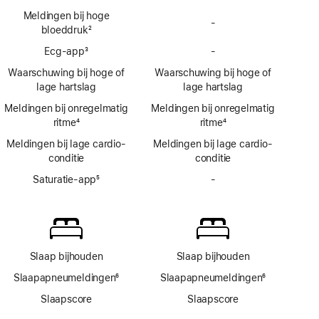
Meldingen bij hoge
-
Geen
bloeddruk
2
meldingen
Voetnoot
Ecg‑app
3
-
bij
Geen
Voetnoot
hoge
Ecg-
Waarschuwing bij hoge of
Waarschuwing bij hoge of
bloeddruk
app
lage hartslag
lage hartslag
Meldingen bij onregelmatig
Meldingen bij onregelmatig
ritme
4
ritme
4
Voetnoot
Voetnoot
Meldingen bij lage cardio­
Meldingen bij lage cardio­
conditie
conditie
Saturatie-app
5
-
Geen
Voetnoot
Saturatie‑app
Slaap bijhouden
Slaap bijhouden
Slaapapneumeldingen
6
Slaapapneumeldingen
6
Voetnoot
Voetnoot
Slaapscore
Slaapscore