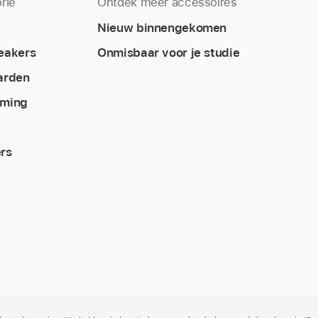
rie
Ontdek meer accessoires
Nieuw binnengekomen
eakers
Onmisbaar voor je studie
arden
rming
rs