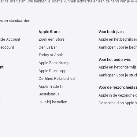
er te laten zien. We hebben je locatie kunnen achterhalen aan de hand van je IP-
ys en standaarden
Apple Store
Voor bedrijven
pple Account
Zoek een Store
Apple en het bedrijfsl
-account
Genius Bar
Aankopen voor je bedri
Today at Apple
Voor het onderwijs
Apple Zomerkamp
nt
Apple en het onderwijs
Apple Store-app
Aankopen voor je stud
Certified Refurbished
Apple Trade In
Voor de gezondheids
Bestelstatus
Apple in de gezondhei
e
Hulp bij bestellen
Gezondheid op Apple 