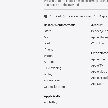
We gebruiken je locatie om de bezorgopties snell
aan Apple al hebt ingevuld.
iPad
iPad-accessoires
Displa
Apple
Bestellen en informatie
Account
Store
Beheer je A
Mac
Apple Store
iPad
iCloud.com
iPhone
Entertainme
Watch
Apple One
AirPods
Apple TV
TV & Woning
Apple Music
AirTag
Apple Arcad
Accessoires
App Store
Cadeaukaarten
Apple Wallet
Apple Pay