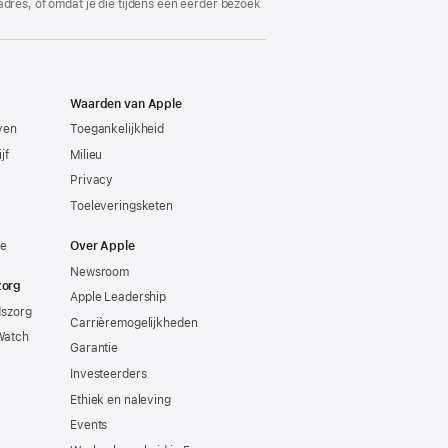
adres, of omdat je die tijdens een eerder bezoek
Waarden van Apple
even
Toegankelijkheid
jf
Milieu
Privacy
Toeleveringsketen
ie
Over Apple
Newsroom
zorg
Apple Leadership
dszorg
Carrièremogelijkheden
Watch
Garantie
Investeerders
Ethiek en naleving
Events