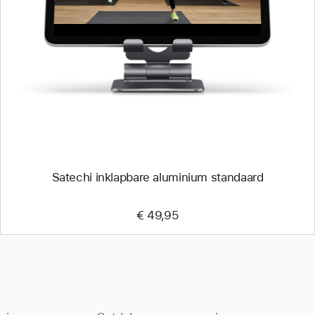
-
Satechi
inklapbare
aluminium
standaard
Satechi inklapbare aluminium standaard
€ 49,95