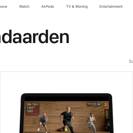
hone
Watch
AirPods
TV & Woning
Entertainment
ndaarden
So
Vorige
Afbeelding