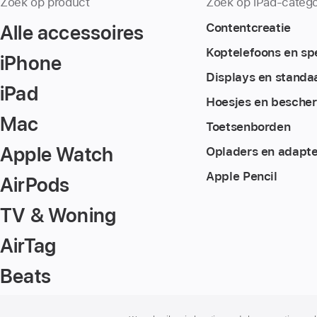
Zoek op product
Zoek op iPad-catego
Alle accessoires
Content­creatie
Koptelefoons en sp
iPhone
Displays en standa
iPad
Hoesjes en besche
Mac
Toetsenborden
Apple Watch
Opladers en adapte
Apple Pencil
AirPods
TV & Woning
AirTag
Beats
Voettekst
voetnoten