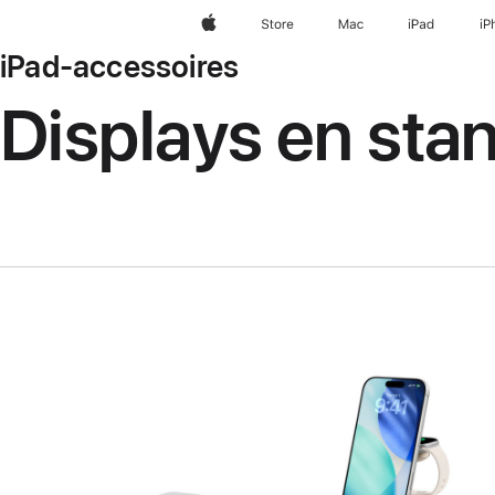
Apple
Store
Mac
iPad
iP
iPad-accessoires
Displays en sta
Vorige
Afbeelding