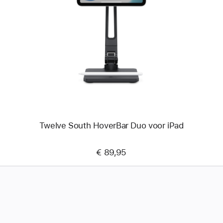
-
Twelve
South
HoverBar
Duo
voor
iPad
Twelve South HoverBar Duo voor iPad
€ 89,95