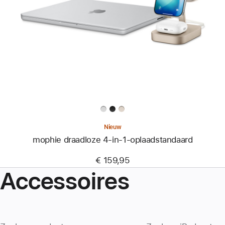
-
mophie
draadloze
4-
in-
1-
oplaadstandaard
Nieuw
mophie draadloze 4-in-1-oplaadstandaard
€ 159,95
Accessoires