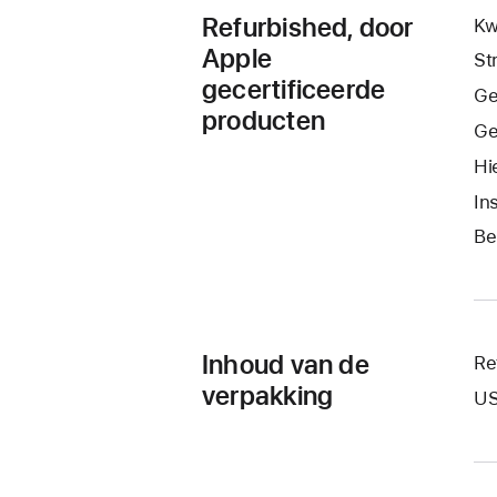
Refurbished, door
Kw
Apple
St
gecertificeerde
Ge
producten
Ge
Hi
In
Be
Inhoud van de
Re
verpakking
US