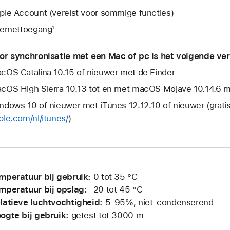
ple Account (vereist voor sommige functies)
ternettoegang¹
or synchronisatie met een Mac of pc is het volgende ver
cOS Catalina 10.15 of nieuwer met de Finder
cOS High Sierra 10.13 tot en met macOS Mojave 10.14.6 me
ndows 10 of nieuwer met iTunes 12.12.10 of nieuwer (grati
ple.com/nl/itunes/
)
mperatuur bij gebruik:
0 tot 35 °C
mperatuur bij opslag:
‑20 tot 45 °C
latieve luchtvochtigheid:
5-95%, niet-condenserend
ogte bij gebruik:
getest tot 3000 m