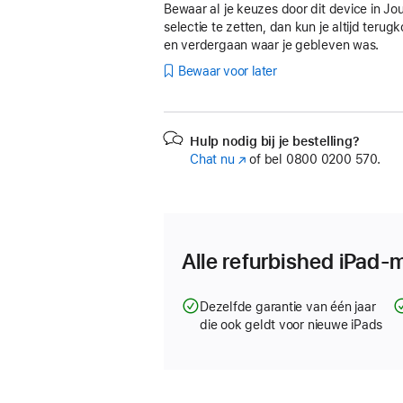
Bewaar al je keuzes door dit device in Jo
selectie te zetten, dan kun je altijd teru
en verdergaan waar je gebleven was.
Bewaar voor later
Hulp nodig bij je bestelling?
Chat nu
(Wordt
of bel
0800 0200 570.
in
nieuw
venster
geopend)
Alle refurbished iPad-
Dezelfde garantie van één jaar
die ook geldt voor nieuwe iPads