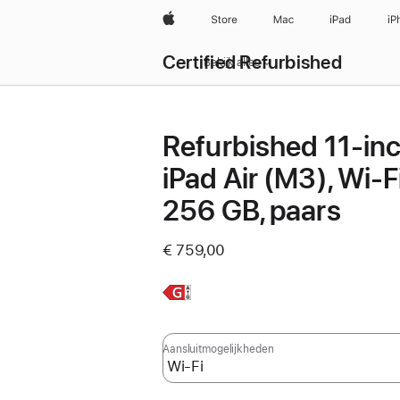
Apple
Store
Mac
iPad
iP
Certified Refurbished
Bekijk alles
Refurbished 11‑in
iPad Air (M3), Wi-Fi
256 GB, paars
€ 759,00
Meer
informatie,
Aansluit­mogelijkheden