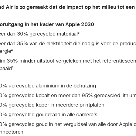
ad Air is zo gemaakt dat de impact op het milieu tot ee
oruitgang in het kader van Apple 2030
er dan 30% gerecycled materiaal³
er dan 35% van de elektriciteit die nodig is voor de produc
ergie⁴
im 35% minder uitstoot vergeleken met het referentie­­scena
paald⁵
0% gerecycled aluminium in de behuizing
0% gerecycled kobalt en meer dan 95% gerecycled lithium i
0% gerecycled koper in meerdere printplaten
0% gerecycled gouddraad in alle camera’s
0% gerecycled goud in het verguldsel van alle door Apple o
nnectoren