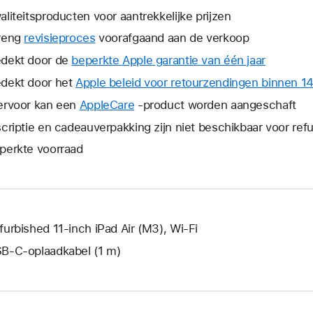
aliteitsproducten voor aantrekkelijke prijzen
reng
revisieproces
voorafgaand aan de verkoop
dekt door de
beperkte Apple garantie van één jaar
Hierdoor
wordt
dekt door het
Apple beleid voor retourzendingen binnen 1
er
ervoor kan een
AppleCare
Hierdoor
-product worden aangeschaft
een
wordt
scriptie en cadeauverpakking zijn niet beschikbaar voor re
nieuw
er
venster
perkte voorraad
een
geopend
nieuw
venster
geopend.
furbished 11‑inch iPad Air (M3), Wi-Fi
B‑C-oplaadkabel (1 m)