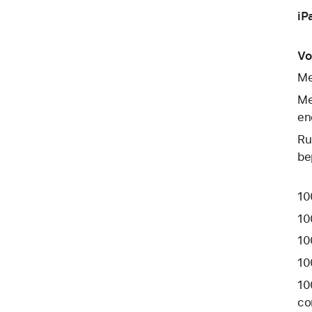
iP
Vo
Me
Me
en
Ru
be
10
10
10
10
10
co