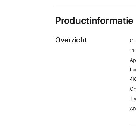
Productinformatie
Overzicht
Oo
11
Ap
La
4K
On
To
Ant