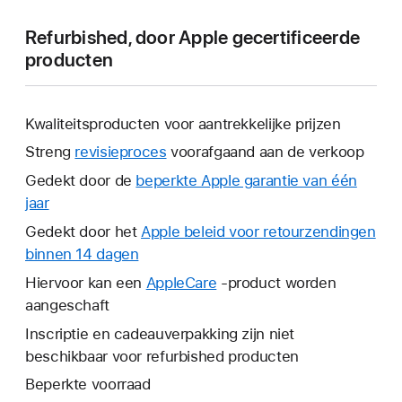
Refurbished, door Apple gecertificeerde
producten
Kwaliteitsproducten voor aantrekkelijke prijzen
Streng
revisieproces
voorafgaand aan de verkoop
Gedekt door de
beperkte Apple garantie van één
jaar
Hierdoor
wordt
Gedekt door het
Apple beleid voor retourzendingen
er
binnen 14 dagen
Hierdoor
een
wordt
Hiervoor kan een
AppleCare
Hierdoor
-product worden
nieuw
er
aangeschaft
wordt
venster
een
er
Inscriptie en cadeauverpakking zijn niet
geopend.
nieuw
een
beschikbaar voor refurbished producten
venster
nieuw
Beperkte voorraad
geopend.
venster