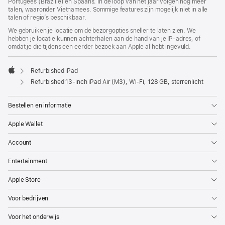
Portugees (Brazilië) en Spaans. In de loop van het jaar volgen nog meer
talen, waaronder Vietnamees. Sommige features zijn mogelijk niet in alle
talen of regio’s beschikbaar.
We gebruiken je locatie om de bezorgopties sneller te laten zien. We
hebben je locatie kunnen achterhalen aan de hand van je IP-adres, of
omdat je die tijdens een eerder bezoek aan Apple al hebt ingevuld.
Refurbished iPad
Apple
Refurbished 13‑inch iPad Air (M3), Wi-Fi, 128 GB, sterrenlicht
Bestellen en informatie
Apple Wallet
Account
Entertainment
Apple Store
Voor bedrijven
Voor het onderwijs