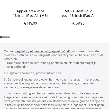
AppleCare+ voor
MOFT Float Folio
13‑inch iPad Air (M3)
voor 13‑inch iPad Air
€ 119,00
€ 59,95
Voettekst
voetnoten
Ga naar
regulatoryinfo.apple.com/regulation1542
(wordt
voor meer informatie
over de kosten die Apple vergoedt voor het recyclen en beheren van oude
in
batterijen.
nieuw
1. Draadloze breedbandverbinding aanbevolen; hieraan zijn mogelijk
venster
kosten verbonden.
geopend)
2. Gegevens correct bij product­introductie.
3. De hoeveelheid gerecycled en hernieuwbaar materiaal in het product
staat in verhouding tot de totale massa van het device, exclusief de
verpakking of meegeleverde accessoires.
4. Voor de schatting van het percentage van de uitstoot die kan worden
toegerekend aan de groene elektriciteit die nodig is voor de fabricage van
onze producten, passen we ons koolstofmodel toe op de groene energie die
in het vorige boekjaar door onze toeleveranciers is ingekocht. Hierbij gaan