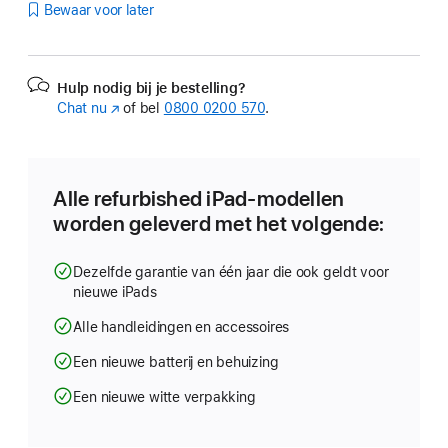
Bewaar voor later
Hulp nodig bij je bestelling?
Chat nu
(Wordt
of bel
0800 0200 570
.
in
nieuw
venster
geopend)
Alle refurbished iPad-modellen
worden geleverd met het volgende:
Dezelfde garantie van één jaar die ook geldt voor
nieuwe iPads
Alle handleidingen en accessoires
Een nieuwe batterij en behuizing
Een nieuwe witte verpakking