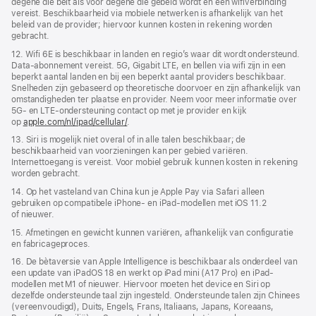
degene die belt als voor degene die gebeld wordt en een wifi­­verbinding
vereist. Beschikbaarheid via mobiele netwerken is afhankelijk van het
beleid van de provider; hiervoor kunnen kosten in rekening worden
gebracht.
12. Wifi 6E is beschikbaar in landen en regio’s waar dit wordt ondersteund.
Data-abonnement vereist. 5G, Gigabit LTE, en bellen via wifi zijn in een
beperkt aantal landen en bij een beperkt aantal providers beschikbaar.
Snelheden zijn gebaseerd op theoretische doorvoer en zijn afhankelijk van
omstandigheden ter plaatse en provider. Neem voor meer informatie over
5G- en LTE‑ondersteuning contact op met je provider en kijk
op
apple.com/nl/ipad/cellular/
.
13. Siri is mogelijk niet overal of in alle talen beschikbaar; de
beschikbaarheid van voorzieningen kan per gebied variëren.
Internettoegang is vereist. Voor mobiel gebruik kunnen kosten in rekening
worden gebracht.
14. Op het vasteland van China kun je Apple Pay via Safari alleen
gebruiken op compatibele iPhone‑ en iPad-modellen met iOS 11.2
of nieuwer.
15. Afmetingen en gewicht kunnen variëren, afhankelijk van configuratie
en fabricageproces.
16. De bètaversie van Apple Intelligence is beschikbaar als onderdeel van
een update van iPadOS 18 en werkt op iPad mini (A17 Pro) en iPad-
modellen met M1 of nieuwer. Hiervoor moeten het device en Siri op
dezelfde ondersteunde taal zijn ingesteld. Ondersteunde talen zijn Chinees
(vereenvoudigd), Duits, Engels, Frans, Italiaans, Japans, Koreaans,