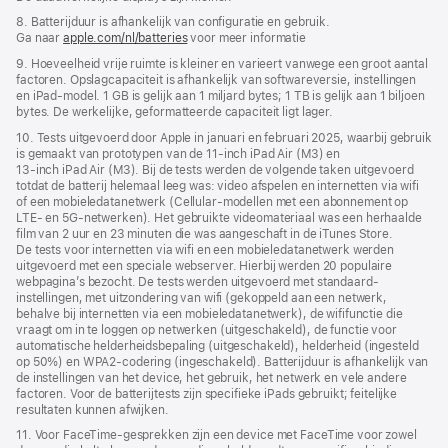
8. Batterijduur is afhankelijk van configuratie en gebruik.
Ga naar
apple.com/nl/batteries
voor meer informatie
9. Hoeveelheid vrije ruimte is kleiner en varieert vanwege een groot aantal
factoren. Opslagcapaciteit is afhankelijk van softwareversie, instellingen
en iPad‑model. 1 GB is gelijk aan 1 miljard bytes; 1 TB is gelijk aan 1 biljoen
bytes. De werkelijke, geformatteerde capaciteit ligt lager.
10. Tests uitgevoerd door Apple in januari en februari 2025, waarbij gebruik
is gemaakt van prototypen van de 11‑inch iPad Air (M3) en
13‑inch iPad Air (M3). Bij de tests werden de volgende taken uitgevoerd
totdat de batterij helemaal leeg was: video afspelen en internetten via wifi
of een mobiele­data­netwerk (Cellular-modellen met een abonnement op
LTE- en 5G‑netwerken). Het gebruikte videomateriaal was een herhaalde
film van 2 uur en 23 minuten die was aangeschaft in de iTunes Store.
De tests voor internetten via wifi en een mobiele­data­netwerk werden
uitgevoerd met een speciale webserver. Hierbij werden 20 populaire
webpagina’s bezocht. De tests werden uitgevoerd met standaard­
instellingen, met uitzondering van wifi (gekoppeld aan een netwerk,
behalve bij internetten via een mobiele­­data­­netwerk), de wififunctie die
vraagt om in te loggen op netwerken (uitgeschakeld), de functie voor
automatische helderheids­bepaling (uitgeschakeld), helderheid (ingesteld
op 50%) en WPA2-codering (ingeschakeld). Batterijduur is afhankelijk van
de instellingen van het device, het gebruik, het netwerk en vele andere
factoren. Voor de batterijtests zijn specifieke iPads gebruikt; feitelijke
resultaten kunnen afwijken.
11. Voor FaceTime-gesprekken zijn een device met FaceTime voor zowel