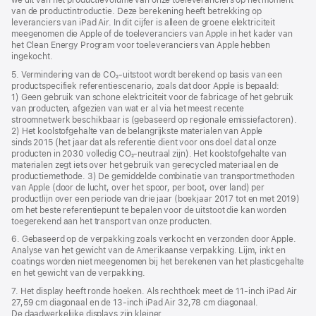
we uit van het productie­volume van onze toeleveranciers op het moment
van de product­introductie. Deze berekening heeft betrekking op
leveranciers van iPad Air. In dit cijfer is alleen de groene elektriciteit
meegenomen die Apple of de toeleveranciers van Apple in het kader van
het Clean Energy Program voor toeleveranciers van Apple hebben
ingekocht.
5. Vermindering van de CO₂‑uitstoot wordt berekend op basis van een
productspecifiek referentie­­scenario, zoals dat door Apple is bepaald:
1) Geen gebruik van schone elektriciteit voor de fabricage of het gebruik
van producten, afgezien van wat er al via het meest recente
stroomnetwerk beschikbaar is (gebaseerd op regionale emissie­factoren).
2) Het koolstof­­gehalte van de belangrijkste materialen van Apple
sinds 2015 (het jaar dat als referentie dient voor ons doel dat al onze
producten in 2030 volledig CO₂‑neutraal zijn). Het koolstof­gehalte van
materialen zegt iets over het gebruik van gerecycled materiaal en de
productie­­­­methode. 3) De gemiddelde combinatie van transport­­­­­methoden
van Apple (door de lucht, over het spoor, per boot, over land) per
productlijn over een periode van drie jaar (boekjaar 2017 tot en met 2019)
om het beste referentie­­­punt te bepalen voor de uitstoot die kan worden
toegerekend aan het transport van onze producten.
6. Gebaseerd op de verpakking zoals verkocht en verzonden door Apple.
Analyse van het gewicht van de Amerikaanse verpakking. Lijm, inkt en
coatings worden niet meegenomen bij het berekenen van het plastic­­gehalte
en het gewicht van de verpakking.
7. Het display heeft ronde hoeken. Als rechthoek meet de 11‑inch iPad Air
27,59 cm diagonaal en de 13-inch iPad Air 32,78 cm diagonaal.
De daadwerkelijke displays zijn kleiner.