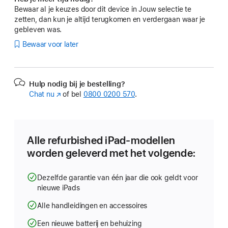
Bewaar al je keuzes door dit device in Jouw selectie te
zetten, dan kun je altijd terugkomen en verdergaan waar je
gebleven was.
Bewaar voor later
Hulp nodig bij je bestelling?
Chat nu
(Wordt
of bel
0800 0200 570
.
in
nieuw
venster
geopend)
Alle refurbished iPad-modellen
worden geleverd met het volgende:
Dezelfde garantie van één jaar die ook geldt voor
nieuwe iPads
Alle handleidingen en accessoires
Een nieuwe batterij en behuizing