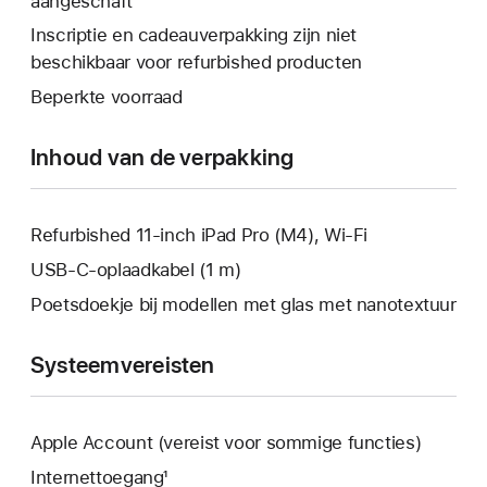
aangeschaft
wordt
venster
een
er
Inscriptie en cadeauverpakking zijn niet
geopend.
nieuw
een
beschikbaar voor refurbished producten
venster
nieuw
Beperkte voorraad
geopend.
venster
geopend.
Inhoud van de verpakking
Refurbished 11‑inch iPad Pro (M4), Wi-Fi
USB‑C-oplaadkabel (1 m)
Poetsdoekje bij modellen met glas met nanotextuur
Systeemvereisten
Apple Account (vereist voor sommige functies)
Internettoegang¹