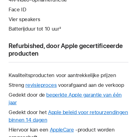
Face ID
Vier speakers
Batterijduur tot 10 uur²
Refurbished, door Apple gecertificeerde
producten
Kwaliteitsproducten voor aantrekkelijke prijzen
Streng
revisieproces
voorafgaand aan de verkoop
Gedekt door de
beperkte Apple garantie van één
jaar
Hierdoor
wordt
Gedekt door het
Apple beleid voor retourzendingen
er
binnen 14 dagen
Hierdoor
een
wordt
Hiervoor kan een
AppleCare
Hierdoor
-product worden
nieuw
er