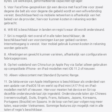
bytes. De werkelijke, geformatteerde capaciteit ligt lager.
5. Voor FaceTime-gesprekken zijn een device met FaceTime voor zowel
degene die belt als voor degene die gebeld wordt en een wifiverbinding
vereist. Beschikbaarheid via mobiele netwerken is afhankelijk van het
beleid van de provider; hiervoor kunnen kosten in rekening worden
gebracht.
6. Wifi 6E is beschikbaar in landen en regio’s waar dit wordt ondersteund.
7. Siri is mogelijk niet overal of in alle talen beschikbaar; de
beschikbaarheid van voorzieningen kan per gebied variëren.
Internettoegang is vereist. Voor mobiel gebruik kunnen kosten in rekening
worden gebracht.
8. Afmetingen en gewicht kunnen variëren, afhankelijk van configuratie en
fabricageproces.
9. Op het vasteland van China kun je Apple Pay via Safari alleen gebruiken
op compatibele iPhone‑ en iPad-modellen met iOS 11.2 of nieuwer.
10. Alleen videocontent met Standard Dynamic Range.
11. De bètaversie van Apple Intelligence is beschikbaar als onderdeel van
een update van iPadOS 18 en werkt op iPad mini (A17 Pro) en iPad-
modellen met M1 of nieuwer. Hiervoor moeten het device en Siri op
dezelfde ondersteunde taal zijn ingesteld. Ondersteunde talen zijn Chinees
(vereenvoudigd), Duits, Engels, Frans, Italiaans, Japans, Koreaans,
Portugees (Brazilië) en Spaans. In de loop van het jaar volgen nog meer
talen, waaronder Vietnamees. Sommige features zijn mogelijk niet in alle
talen of regio’s beschikbaar.