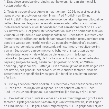
1. Draadloze breedbandverbinding aanbevolen; hieraan zijn mogelijk
venster
kosten verbonden.
geopend)
2. Tests uitgevoerd door Apple in maart en april 2024, waarbij gebruik is
gemaakt van prototypen van de 11‑inch iPad Pro (M4) en 13‑inch
iPad Pro (M4). Bij de tests werden de volgende taken uitgevoerd totdat de
batterij helemaal leeg was: video afspelen en internetten via wifi of een
mobiele­data­netwerk (Cellular-modellen met een abonnement op LTE- en
5G‑netwerken). Het gebruikte videomateriaal was een herhaalde film van
2 uur en 23 minuten die was aangeschaft in de iTunes Store. De tests voor
internetten via wifi en een mobiele­data­netwerk werden uitgevoerd met een
speciale webserver. Hierbij werden 20 populaire webpagina’s bezocht.
De tests werden uitgevoerd met standaard­instellingen, met uitzondering
van wifi (gekoppeld aan een netwerk, behalve bij internetten via een
mobiele­­data­­netwerk), de wififunctie die vraagt om in te loggen op
netwerken (uitgeschakeld), de functie voor automatische helderheids­
bepaling (uitgeschakeld), helderheid (ingesteld op 50%) en WPA2-
codering (ingeschakeld). Batterijduur is afhankelijk van de instellingen van
het device, het gebruik, het netwerk en vele andere factoren. Voor de
batterijtests zijn specifieke iPads gebruikt; feitelijke resultaten kunnen
afwijken.
3. Displays hebben ronde hoeken. Als rechthoek meet het scherm van de
13‑inch iPad Pro 33,02 cm diagonaal en het scherm van de 11‑inch
iPad Pro 28,22 cm diagonaal. De daadwerkelijke displays zijn kleiner.
4. Hoeveelheid vrije ruimte is kleiner en varieert vanwege een groot aantal
factoren. Opslagcapaciteit is afhankelijk van softwareversie, instellingen
en iPad‑model. 1 GB is gelijk aan 1 miljard bytes; 1 TB is gelijk aan 1 biljoen