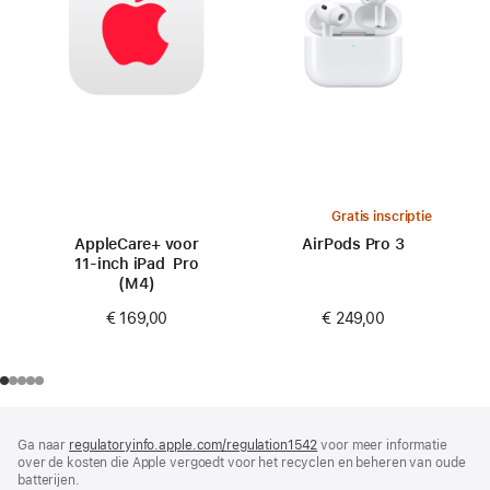
Gratis inscriptie
AppleCare+ voor
AirPods Pro 3
11‑inch iPad Pro
(M4)
€ 249,00
€ 169,00
Voettekst
voetnoten
Ga naar
regulatoryinfo.apple.com/regulation1542
(wordt
voor meer informatie
over de kosten die Apple vergoedt voor het recyclen en beheren van oude
in
batterijen.
nieuw