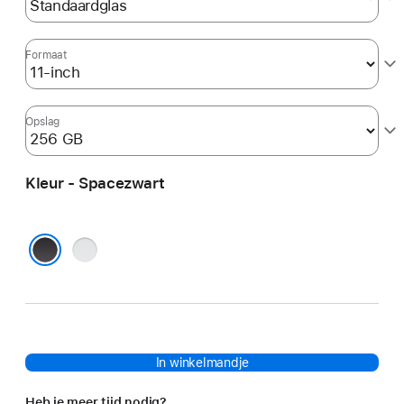
Formaat
Opslag
Kleur - Spacezwart
Zilver
Spacezwart
In winkelmandje
Heb je meer tijd nodig?