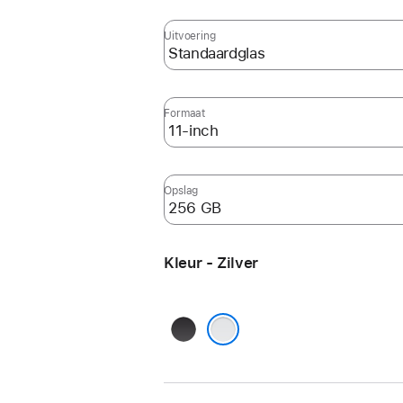
Uitvoering
Formaat
Opslag
Kleur - Zilver
Spacezwart
Zilver