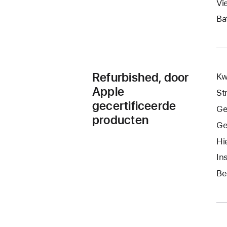
Vi
Ba
Refurbished, door
Kw
Apple
St
gecertificeerde
Ge
producten
Ge
Hi
In
Be