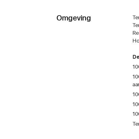
Omgeving
Te
Te
Re
Ho
De
10
10
aa
10
10
10
Te