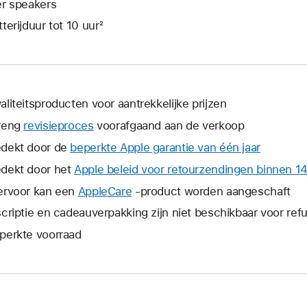
er speakers
tterijduur tot 10 uur²
aliteitsproducten voor aantrekkelijke prijzen
reng
revisieproces
voorafgaand aan de verkoop
dekt door de
beperkte Apple garantie van één jaar
Hierdoor
wordt
dekt door het
Apple beleid voor retourzendingen binnen 1
er
ervoor kan een
AppleCare
Hierdoor
-product worden aangeschaft
een
wordt
scriptie en cadeauverpakking zijn niet beschikbaar voor re
nieuw
er
venster
perkte voorraad
een
geopend
nieuw
venster
geopend.