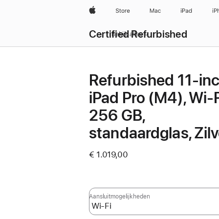
Apple
Store
Mac
iPad
iP
Certified Refurbished
Bekijk alles
Refurbished 11‑in
iPad Pro (M4), Wi-F
256 GB,
standaardglas, Zilv
€ 1.019,00
Aansluit­mogelijkheden