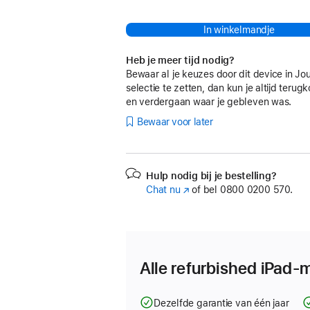
In winkelmandje
Heb je meer tijd nodig?
Bewaar al je keuzes door dit device in Jo
selectie te zetten, dan kun je altijd teru
en verdergaan waar je gebleven was.
Bewaar voor later
Hulp nodig bij je bestelling?
Chat nu
(Wordt
of bel
0800 0200 570.
in
nieuw
venster
geopend)
Alle refurbished iPad-
Dezelfde garantie van één jaar