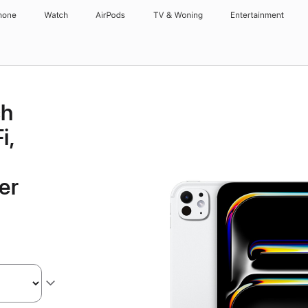
hone
Watch
AirPods
TV & Woning
Entertainment
ch
i,
er