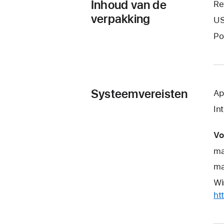
Inhoud van de
Re
verpakking
US
Po
Systeemvereisten
Ap
In
Vo
ma
ma
Wi
ht