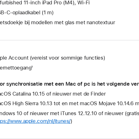
furbished 11‑inch iPad Pro (M4), Wi-Fi
B‑C-oplaadkabel (1 m)
etsdoekje bij modellen met glas met nanotextuur
ple Account (vereist voor sommige functies)
ternettoegang¹
or synchronisatie met een Mac of pc is het volgende ver
cOS Catalina 10.15 of nieuwer met de Finder
cOS High Sierra 10.13 tot en met macOS Mojave 10.14.6 me
ndows 10 of nieuwer met iTunes 12.12.10 of nieuwer (grati
tps://www.apple.com/nl/itunes/
)