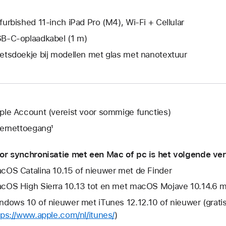
geopend.
furbished 11‑inch iPad Pro (M4), Wi-Fi + Cellular
B‑C-oplaadkabel (1 m)
etsdoekje bij modellen met glas met nanotextuur
ple Account (vereist voor sommige functies)
ternettoegang¹
or synchronisatie met een Mac of pc is het volgende ver
cOS Catalina 10.15 of nieuwer met de Finder
cOS High Sierra 10.13 tot en met macOS Mojave 10.14.6 me
ndows 10 of nieuwer met iTunes 12.12.10 of nieuwer (grati
tps://www.apple.com/nl/itunes/
)