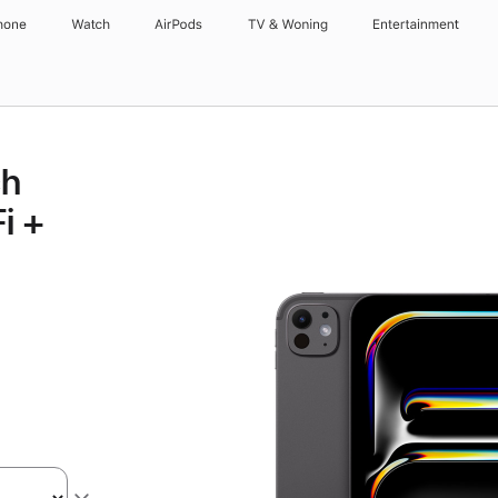
hone
Watch
AirPods
TV & Woning
Entertainment
ch
i +