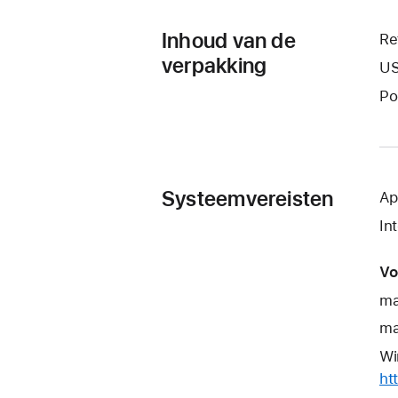
Inhoud van de
Re
verpakking
US
Po
Systeemvereisten
Ap
In
Vo
ma
ma
Wi
ht