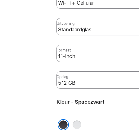
Uitvoering
Formaat
Opslag
Kleur - Spacezwart
Zilver
Spacezwart