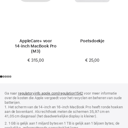
AppleCare+ voor
Poetsdoekje
14‑inch MacBook Pro
(M3)
€ 25,00
€ 315,00
Voettekst
voetnoten
Ga naar
regulatoryinfo.apple.com/regulation1542
(wordt
voor meer informatie
over de kosten die Apple vergoedt voor het recyclen en beheren van oude
in
batterijen.
nieuw
1. Het scherm van de 14‑inch en 16‑inch MacBook Pro heeft ronde hoeken
venster
aan de bovenkant. Als rechthoek meten de schermen 35,97 cm en
geopend)
41,05 cm diagonaal (het daadwerkelijke display is kleiner).
2. 1 GB is gelijk aan 1 miljard bytes en 1 TB is gelijk aan 1 biljoen bytes; de