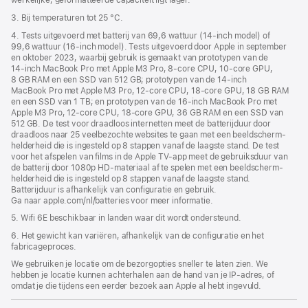
werkelijke, geformatteerde capaciteit ligt lager.
3. Bij temperaturen tot 25 °C.
4. Tests uitgevoerd met batterij van 69,6 wattuur (14‑inch model) of
99,6 wattuur (16‑inch model). Tests uitgevoerd door Apple in september
en oktober 2023, waarbij gebruik is gemaakt van prototypen van de
14‑inch MacBook Pro met Apple M3 Pro, 8‑core CPU, 10‑core GPU,
8 GB RAM en een SSD van 512 GB; prototypen van de 14‑inch
MacBook Pro met Apple M3 Pro, 12‑core CPU, 18‑core GPU, 18 GB RAM
en een SSD van 1 TB; en prototypen van de 16‑inch MacBook Pro met
Apple M3 Pro, 12‑core CPU, 18‑core GPU, 36 GB RAM en een SSD van
512 GB. De test voor draadloos internetten meet de batterijduur door
draadloos naar 25 veelbezochte websites te gaan met een beeldscherm­
helderheid die is ingesteld op 8 stappen vanaf de laagste stand. De test
voor het afspelen van films in de Apple TV-app meet de gebruiksduur van
de batterij door 1080p HD-materiaal af te spelen met een beeldscherm­
helderheid die is ingesteld op 8 stappen vanaf de laagste stand.
Batterijduur is afhankelijk van configuratie en gebruik.
Ga naar apple.com/nl/batteries voor meer informatie.
5. Wifi 6E beschikbaar in landen waar dit wordt ondersteund.
6. Het gewicht kan variëren, afhankelijk van de configuratie en het
fabricageproces.
We gebruiken je locatie om de bezorgopties sneller te laten zien. We
hebben je locatie kunnen achterhalen aan de hand van je IP-adres, of
omdat je die tijdens een eerder bezoek aan Apple al hebt ingevuld.