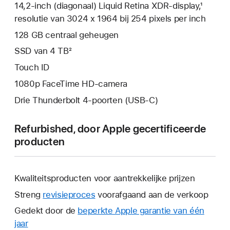
14,2‑inch (diagonaal) Liquid Retina XDR-display,¹
resolutie van 3024 x 1964 bij 254 pixels per inch
128 GB centraal geheugen
SSD van 4 TB²
Touch ID
1080p FaceTime HD-camera
Drie Thunderbolt 4-poorten (USB‑C)
Refurbished, door Apple gecertificeerde
producten
Kwaliteitsproducten voor aantrekkelijke prijzen
Streng
revisieproces
voorafgaand aan de verkoop
Gedekt door de
beperkte Apple garantie van één
jaar
Hierdoor