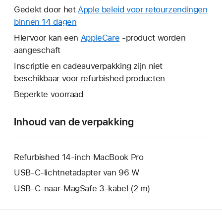
wordt
Gedekt door het
Apple beleid voor retourzendingen
er
binnen 14 dagen
Hierdoor
een
wordt
Hiervoor kan een
AppleCare
Hierdoor
-product worden
nieuw
er
aangeschaft
wordt
venster
een
er
Inscriptie en cadeauverpakking zijn niet
geopend.
nieuw
een
beschikbaar voor refurbished producten
venster
nieuw
Beperkte voorraad
geopend.
venster
geopend.
Inhoud van de verpakking
Refurbished 14-inch MacBook Pro
USB‑C‑lichtnetadapter van 96 W
USB‑C-naar-MagSafe 3-kabel (2 m)