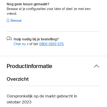
Nog geen keuze gemaakt?
Bewaar al je configuraties voor later of deel ze met een
vriend.
Bewaar
Hulp nodig bij je bestelling?
Chat nu
(Wordt
of bel
0800 0200 570
.
in
nieuw
venster
geopend)
Productinformatie
Overzicht
Oorspronkelijk op de markt gebracht in
oktober 2023