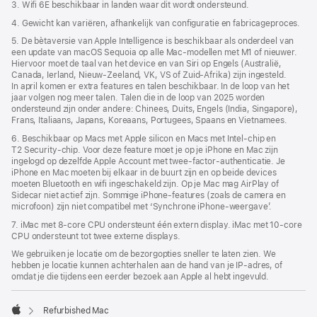
3. Wifi 6E beschikbaar in landen waar dit wordt ondersteund.
4. Gewicht kan variëren, afhankelijk van configuratie en fabricageproces.
5. De bètaversie van Apple Intelligence is beschikbaar als onderdeel van
een update van macOS Sequoia op alle Mac-modellen met M1 of nieuwer.
Hiervoor moet de taal van het device en van Siri op Engels (Australië,
Canada, Ierland, Nieuw-Zeeland, VK, VS of Zuid-Afrika) zijn ingesteld.
In april komen er extra features en talen beschikbaar. In de loop van het
jaar volgen nog meer talen. Talen die in de loop van 2025 worden
ondersteund zijn onder andere: Chinees, Duits, Engels (India, Singapore),
Frans, Italiaans, Japans, Koreaans, Portugees, Spaans en Vietnamees.
6. Beschikbaar op Macs met Apple silicon en Macs met Intel-chip en
T2 Security-chip. Voor deze feature moet je op je iPhone en Mac zijn
ingelogd op dezelfde Apple Account met twee-factor-authenticatie. Je
iPhone en Mac moeten bij elkaar in de buurt zijn en op beide devices
moeten Bluetooth en wifi ingeschakeld zijn. Op je Mac mag AirPlay of
Sidecar niet actief zijn. Sommige iPhone-features (zoals de camera en
microfoon) zijn niet compatibel met ‘Synchrone iPhone-weergave’.
7. iMac met 8‑core CPU ondersteunt één extern display. iMac met 10‑core
CPU ondersteunt tot twee externe displays.
We gebruiken je locatie om de bezorgopties sneller te laten zien. We
hebben je locatie kunnen achterhalen aan de hand van je IP-adres, of
omdat je die tijdens een eerder bezoek aan Apple al hebt ingevuld.
Refurbished Mac