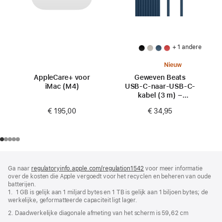
+ 1 andere
Nieuw
AppleCare+ voor
Geweven Beats
iMac (M4)
USB‑C-naar-USB‑C-
kabel (3 m) –
Bliksems blauw
€ 195,00
€ 34,95
Voettekst
voetnoten
Ga naar
regulatoryinfo.apple.com/regulation1542
(wordt
voor meer informatie
over de kosten die Apple vergoedt voor het recyclen en beheren van oude
in
batterijen.
nieuw
1. 1 GB is gelijk aan 1 miljard bytes en 1 TB is gelijk aan 1 biljoen bytes; de
venster
werkelijke, geformatteerde capaciteit ligt lager.
geopend)
2. Daadwerkelijke diagonale afmeting van het scherm is 59,62 cm