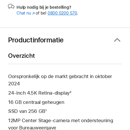
Hulp nodig bij je bestelling?
Chat nu
(Wordt
of bel
0800 0200 570
.
in
nieuw
venster
geopend)
Productinformatie
Overzicht
Oorspronkelijk op de markt gebracht in oktober
2024
24‑inch 4.5K Retina-display²
16 GB centraal geheugen
SSD van 256 GB¹
12MP Center Stage-camera met ondersteuning
voor Bureauweergave