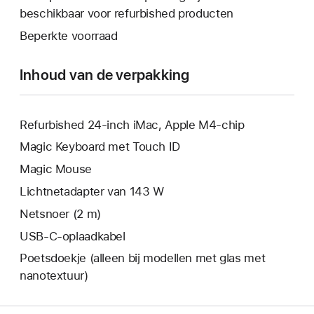
nieuw
een
beschikbaar voor refurbished producten
venster
nieuw
Beperkte voorraad
geopend.
venster
geopend.
Inhoud van de verpakking
Refurbished 24-inch iMac, Apple M4-chip
Magic Keyboard met Touch ID
Magic Mouse
Lichtnetadapter van 143 W
Netsnoer (2 m)
USB‑C-oplaadkabel
Poetsdoekje (alleen bij modellen met glas met
nanotextuur)