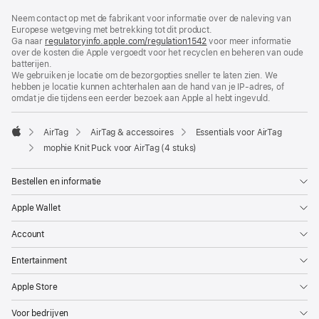
Voettekst
voetnoten
Neem contact op met de fabrikant voor informatie over de naleving van
Europese wetgeving met betrekking tot dit product.
Ga naar
regulatoryinfo.apple.com/regulation1542
(wordt
voor meer informatie
over de kosten die Apple vergoedt voor het recyclen en beheren van oude
in
batterijen.
nieuw
We gebruiken je locatie om de bezorgopties sneller te laten zien. We
venster
hebben je locatie kunnen achterhalen aan de hand van je IP-adres, of
geopend)
omdat je die tijdens een eerder bezoek aan Apple al hebt ingevuld.
AirTag
AirTag & accessoires
Essentials voor AirTag
Apple
mophie Knit Puck voor AirTag (4 stuks)
Bestellen en informatie
Apple Wallet
Account
Entertainment
Apple Store
Voor bedrijven