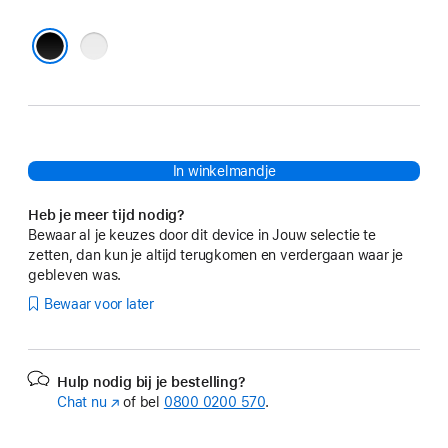
Grijs
Zwart
In winkelmandje
Heb je meer tijd nodig?
Bewaar al je keuzes door dit device in Jouw selectie te
zetten, dan kun je altijd terugkomen en verdergaan waar je
gebleven was.
Bewaar voor later
Hulp nodig bij je bestelling?
Chat nu
(Wordt
of bel
0800 0200 570
.
in
nieuw