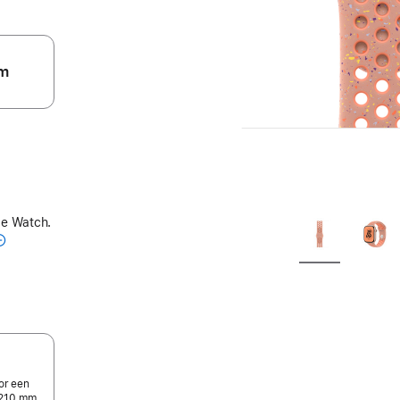
m
le Watch.
or een
-210 mm.