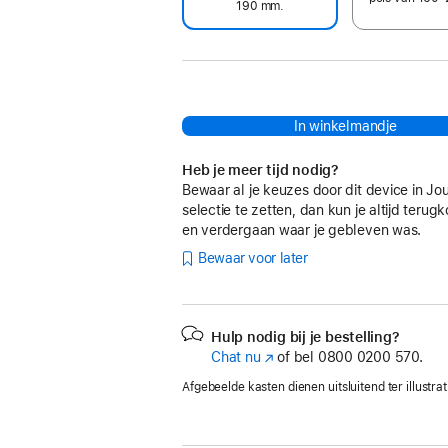
190 mm.
In winkelmandje
Heb je meer tijd nodig?
Bewaar al je keuzes door dit device in Jo
selectie te zetten, dan kun je altijd teru
en verdergaan waar je gebleven was.
Bewaar voor later
Hulp nodig bij je bestelling?
Chat nu
(Wordt
of bel
0800 0200 570.
in
Afgebeelde kasten dienen uitsluitend ter illustrat
nieuw
venster
geopend)