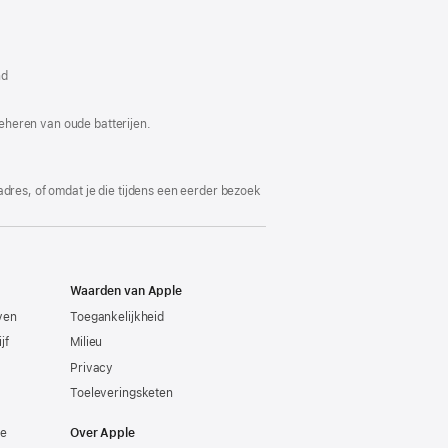
t
nd
er
nd)
eheren van oude batterijen.
adres, of omdat je die tijdens een eerder bezoek
Waarden van Apple
even
Toegankelijkheid
jf
Milieu
Privacy
Toeleveringsketen
ie
Over Apple