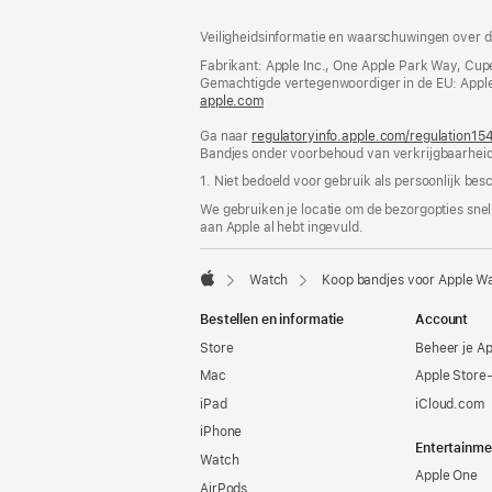
Voettekst
voetnoten
Veiligheidsinformatie en waarschuwingen over d
Fabrikant: Apple Inc., One Apple Park Way, Cup
Gemachtigde vertegenwoordiger in de EU: Apple Dis
apple.com
(wordt
in
Ga naar
regulatoryinfo.apple.com/regulation15
nieuw
Bandjes onder voorbehoud van verkrijgbaarheid
venster
geopend)
1. Niet bedoeld voor gebruik als persoonlijk bes
We gebruiken je locatie om de bezorgopties snell
aan Apple al hebt ingevuld.
Watch
Koop bandjes voor Apple W
Apple
Bestellen en informatie
Account
Store
Beheer je A
Mac
Apple Store
iPad
iCloud.com
iPhone
Entertainme
Watch
Apple One
AirPods