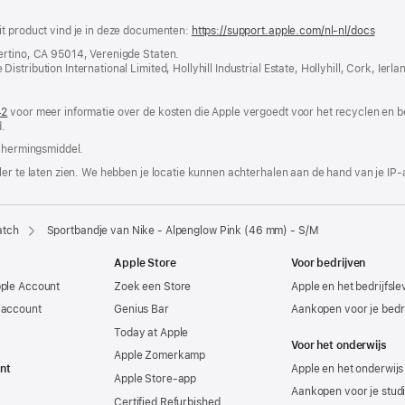
it product vind je in deze documenten:
https://support.apple.com/nl-nl/docs
(word
in
ertino, CA 95014, Verenigde Staten.
nieuw
tribution International Limited, Hollyhill Industrial Estate, Hollyhill, Cork, Ierla
venst
geope
42
(wordt
voor meer informatie over de kosten die Apple vergoedt voor het recyclen en b
.
in
nieuw
chermings­middel.
venster
geopend)
er te laten zien. We hebben je locatie kunnen achterhalen aan de hand van je IP-
atch
Sportbandje van Nike - Alpenglow Pink (46 mm) - S/M
Apple Store
Voor bedrijven
pple Account
Zoek een Store
Apple en het bedrijfsl
-account
Genius Bar
Aankopen voor je bedri
Today at Apple
Voor het onderwijs
Apple Zomerkamp
nt
Apple en het onderwijs
Apple Store-app
Aankopen voor je stud
Certified Refurbished