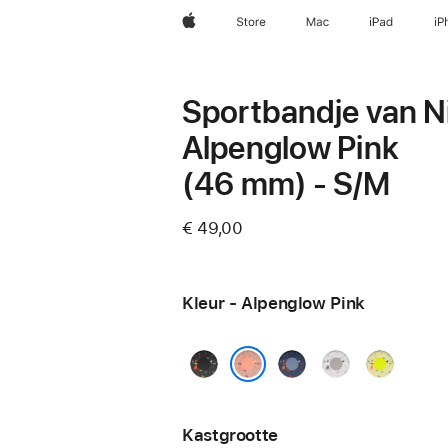
Apple
Store
Mac
iPad
iP
Sportbandje van Ni
Alpenglow Pink
(46 mm) - S/M
€ 49,00
Kleur - Alpenglow Pink
Midnight
Blue
Veiled
Volt
Black
Ribbon
Grey
Splash
Alpenglow Pink
Kastgrootte