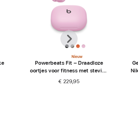
Vorige
Volgende
Nieuw
ke
Powerbeats Fit – Draadloze
Ge
oortjes voor fitness met stevige
Ni
pasvorm – Krachtig roze
€ 229,95