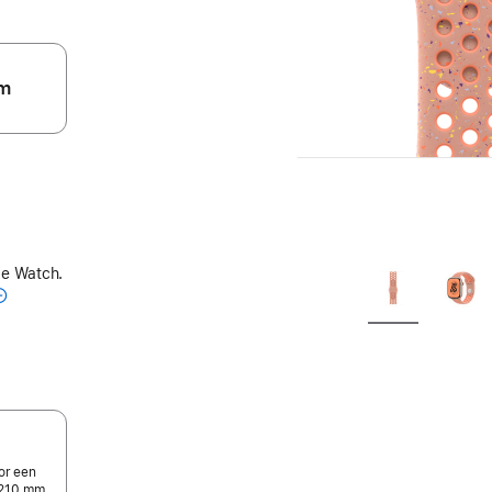
m
le Watch.
or een
-210 mm.