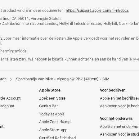
it product vind je in deze documenten:
https://support.apple.com/nl-nl/docs
(word
in
ertino, CA 95014, Verenigde Staten.
nieuw
tribution International Limited, Hollyhill Industrial Estate, Hollyhill, Cork, Ierla
venst
geope
42
(wordt
voor meer informatie over de kosten die Apple vergoedt voor het recyclen en b
.
in
nieuw
chermings­middel.
venster
geopend)
er te laten zien. We hebben je locatie kunnen achterhalen aan de hand van je IP-
atch
Sportbandje van Nike - Alpenglow Pink (46 mm) - S/M
Apple Store
Voor bedrijven
pple Account
Zoek een Store
Apple en het bedrijfsl
-account
Genius Bar
Aankopen voor je bedri
Today at Apple
Voor het onderwijs
Apple Zomerkamp
nt
Apple en het onderwijs
Apple Store-app
Aankopen voor je stud
Certified Refurbished