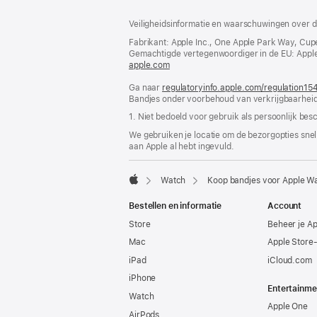
Voettekst
voetnoten
Veiligheidsinformatie en waarschuwingen over d
Fabrikant: Apple Inc., One Apple Park Way, Cup
Gemachtigde vertegenwoordiger in de EU: Apple Dis
apple.com
(wordt
in
Ga naar
regulatoryinfo.apple.com/regulation15
nieuw
Bandjes onder voorbehoud van verkrijgbaarheid
venster
geopend)
1. Niet bedoeld voor gebruik als persoonlijk bes
We gebruiken je locatie om de bezorgopties snell
aan Apple al hebt ingevuld.
Watch
Koop bandjes voor Apple W
Apple
Bestellen en informatie
Account
Store
Beheer je A
Mac
Apple Store
iPad
iCloud.com
iPhone
Entertainme
Watch
Apple One
AirPods