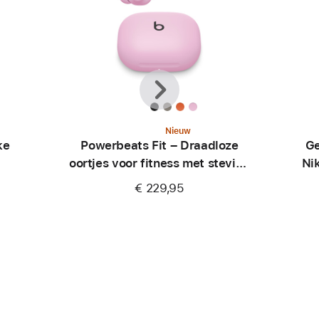
Vorige
Volgende
Nieuw
ke
Powerbeats Fit – Draadloze
Ge
oortjes voor fitness met stevige
Ni
pasvorm – Krachtig roze
€ 229,95