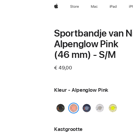
Apple
Store
Mac
iPad
iP
Sportbandje van Ni
Alpenglow Pink
(46 mm) - S/M
€ 49,00
Kleur - Alpenglow Pink
Midnight
Blue
Veiled
Volt
Black
Ribbon
Grey
Splash
Alpenglow Pink
Kastgrootte