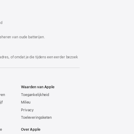
t
nd
er
nd)
eheren van oude batterijen.
adres, of omdat je die tijdens een eerder bezoek
Waarden van Apple
even
Toegankelijkheid
jf
Milieu
Privacy
Toeleveringsketen
ie
Over Apple