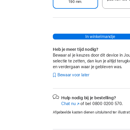
190 mm.
In winkelmandje
Heb je meer tijd nodig?
Bewaar al je keuzes door dit device in Jo
selectie te zetten, dan kun je altijd teru
en verdergaan waar je gebleven was.
Bewaar voor later
Hulp nodig bij je bestelling?
Chat nu
(Wordt
of bel
0800 0200 570.
in
Afgebeelde kasten dienen uitsluitend ter illustrat
nieuw
venster
geopend)