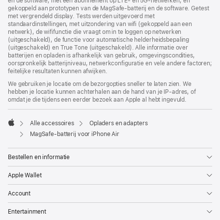
en de software, met een abonnement op LTE- en 5G‑netwerken, en
gekoppeld aan prototypen van de MagSafe-batterij en de software. Getest
met vergrendeld display. Tests werden uitgevoerd met
standaardinstellingen, met uitzondering van wifi (gekoppeld aan een
netwerk), de wififunctie die vraagt om in te loggen op netwerken
(uitgeschakeld), de functie voor automatische helderheidsbepaling
(uitgeschakeld) en True Tone (uitgeschakeld). Alle informatie over
batterijen en opladen is afhankelijk van gebruik, omgevingscondities,
oorspronkelijk batterijniveau, netwerkconfiguratie en vele andere factoren;
feitelijke resultaten kunnen afwijken.
We gebruiken je locatie om de bezorgopties sneller te laten zien. We
hebben je locatie kunnen achterhalen aan de hand van je IP-adres, of
omdat je die tijdens een eerder bezoek aan Apple al hebt ingevuld.
Alle accessoires
Opladers en adapters
Apple
MagSafe-batterij voor iPhone Air
Bestellen en informatie
Apple Wallet
Account
Entertainment