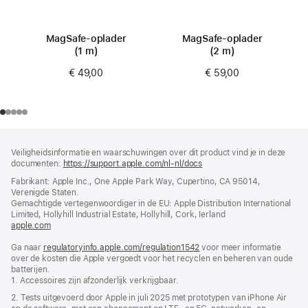
MagSafe-oplader
MagSafe-oplader
(1 m)
(2 m)
€ 49,00
€ 59,00
Voettekst
voetnoten
Veiligheidsinformatie en waarschuwingen over dit product vind je in deze
documenten:
https://support.apple.com/nl-nl/docs
(wordt
in
Fabrikant: Apple Inc., One Apple Park Way, Cupertino, CA 95014,
nieuw
Verenigde Staten.
venster
Gemachtigde vertegenwoordiger in de EU: Apple Distribution International
geopend)
Limited, Hollyhill Industrial Estate, Hollyhill, Cork, Ierland
apple.com
(wordt
in
Ga naar
regulatoryinfo.apple.com/regulation1542
nieuw
(wordt
voor meer informatie
over de kosten die Apple vergoedt voor het recyclen en beheren van oude
venster
in
batterijen.
geopend)
nieuw
1. Accessoires zijn afzonderlijk verkrijgbaar.
venster
geopend)
2. Tests uitgevoerd door Apple in juli 2025 met prototypen van iPhone Air