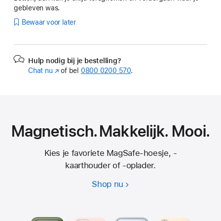
gebleven was.
Bewaar voor later
Hulp nodig bij je bestelling?
Chat nu
(Wordt
of bel
0800 0200 570
.
in
nieuw
venster
geopend)
Magnetisch. Makkelijk. Mooi.
Kies je favoriete MagSafe-hoesje, -
kaarthouder of -oplader.
Shop nu