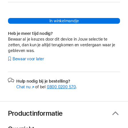
In winkelmandje
Heb je meer tijd nodig?
Bewaar al je keuzes door dit device in Jouw selectie te
zetten, dan kun je altijd terugkomen en verdergaan waar je
gebleven was.
Bewaar voor later
Hulp nodig bij je bestelling?
Chat nu
(Wordt
of bel
0800 0200 570
.
in
nieuw
venster
geopend)
Productinformatie