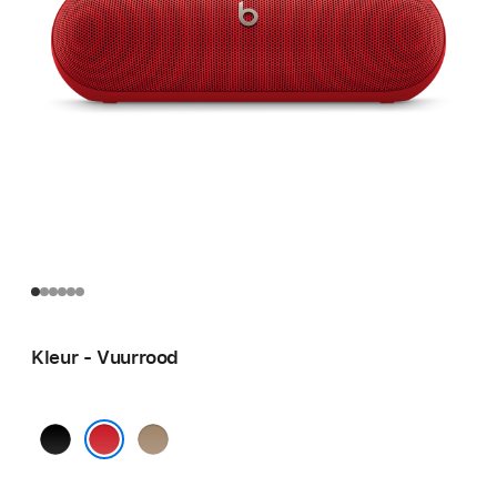
Kleur - Vuurrood
Matzwart
Bruisend
goud
Vuurrood