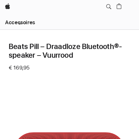
Apple
Local
Accessoires
Nav
Open
Menu
Beats Pill – Draadloze Bluetooth®-
speaker – Vuurrood
€ 169,95