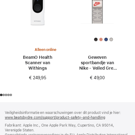
Alleen online
BeamO Health
Geweven
Scanner van
sportbandje van
Withings
Nike - Veiled Grey
(46 mm)
€ 249,95
€ 49,00
Voettekst
voetnoten
Veiligheidsinformatie en waarschuwingen over dit product vind je hier:
www.beatsbydre.com/support/product-safety-and-handling
(wordt
in
Fabrikant: Apple Inc., One Apple Park Way, Cupertino, CA 95014,
nieuw
Verenigde Staten.
venster
Gemachtigde vertegenwoordiger in de EU: Apple Distribution International