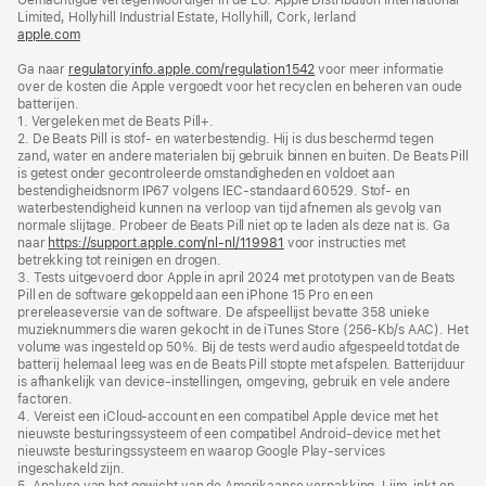
geopend)
Limited, Hollyhill Industrial Estate, Hollyhill, Cork, Ierland
apple.com
(wordt
in
Ga naar
regulatoryinfo.apple.com/regulation1542
nieuw
(wordt
voor meer informatie
over de kosten die Apple vergoedt voor het recyclen en beheren van oude
venster
in
batterijen.
geopend)
nieuw
1. Vergeleken met de Beats Pill+.
venster
2. De Beats Pill is stof- en waterbestendig. Hij is dus beschermd tegen
geopend)
zand, water en andere materialen bij gebruik binnen en buiten. De Beats Pill
is getest onder gecontroleerde omstandigheden en voldoet aan
bestendigheidsnorm IP67 volgens IEC‑standaard 60529. Stof- en
waterbestendigheid kunnen na verloop van tijd afnemen als gevolg van
normale slijtage. Probeer de Beats Pill niet op te laden als deze nat is. Ga
naar
https://support.apple.com/nl-nl/119981
voor instructies met
betrekking tot reinigen en drogen.
3. Tests uitgevoerd door Apple in april 2024 met prototypen van de Beats
Pill en de software gekoppeld aan een iPhone 15 Pro en een
prereleaseversie van de software. De afspeellijst bevatte 358 unieke
muzieknummers die waren gekocht in de iTunes Store (256-Kb/s AAC). Het
volume was ingesteld op 50%. Bij de tests werd audio afgespeeld totdat de
batterij helemaal leeg was en de Beats Pill stopte met afspelen. Batterijduur
is afhankelijk van device-instellingen, omgeving, gebruik en vele andere
factoren.
4. Vereist een iCloud-account en een compatibel Apple device met het
nieuwste besturingssysteem of een compatibel Android-device met het
nieuwste besturingssysteem en waarop Google Play-services
ingeschakeld zijn.
5. Analyse van het gewicht van de Amerikaanse verpakking. Lijm, inkt en