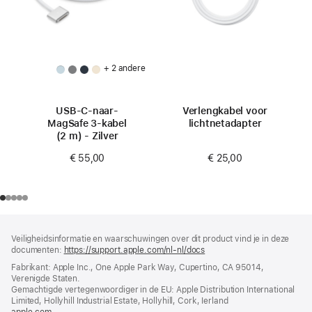
+ 2 andere
USB‑C-naar-
Verlengkabel voor
MagSafe 3-kabel
lichtnetadapter
(2 m) - Zilver
€ 25,00
€ 55,00
Voettekst
voetnoten
Veiligheidsinformatie en waarschuwingen over dit product vind je in deze
documenten:
https://support.apple.com/nl-nl/docs
(wordt
in
Fabrikant: Apple Inc., One Apple Park Way, Cupertino, CA 95014,
nieuw
Verenigde Staten.
venster
Gemachtigde vertegenwoordiger in de EU: Apple Distribution International
geopend)
Limited, Hollyhill Industrial Estate, Hollyhill, Cork, Ierland