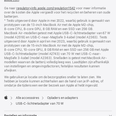
apple.com
(wordt
in
Ga naar
regulatoryinfo.apple.com/regulation1542
nieuw
(wordt
voor meer informatie
over de kosten die Apple vergoedt voor het recyclen en beheren van oude
venster
in
batterijen.
geopend)
nieuw
* Tests uitgevoerd door Apple in mei 2022, waarbij gebruik is gemaakt van
venster
prototypen van de 13‑inch MacBook Air met de Apple M2‑chip,
geopend)
8‑core CPU, 8‑core GPU, 8 GB RAM en een SSD van 256 GB.
MacBook Air-modellen getest met Apple USB‑C-lichtnetadapter van 67 W
(model A2518) en USB‑C-naar-MagSafe 3-kabel (model A2363). Tests
uitgevoerd door Apple in april en mei 2023, waarbij gebruik is gemaakt van
prototypen van de 15‑inch MacBook Air met de Apple M2‑chip,
8‑core CPU, 10‑core GPU, 8 GB RAM en een SSD van 256 GB met Apple
USB‑C-lichtnetadapter (model A2743) van 70 W met USB‑C-naar-
MagSafe 3-kabel (model A2363). Snelladen is getest met MacBook Air-
modellen waarvan de batterij volledig leeg was. Laadtijden zijn afhankelijk
van instellingen en omgevingsfactoren; feitelijke resultaten kunnen
afwijken.
We gebruiken je locatie om de bezorgopties sneller te laten zien. We
hebben je locatie kunnen achterhalen aan de hand van je IP-adres, of
omdat je die tijdens een eerder bezoek aan Apple al hebt ingevuld.
Alle accessoires
Opladers en adapters
Apple
USB‑C-lichtnetadapter van 70 W
Bestellen en informatie