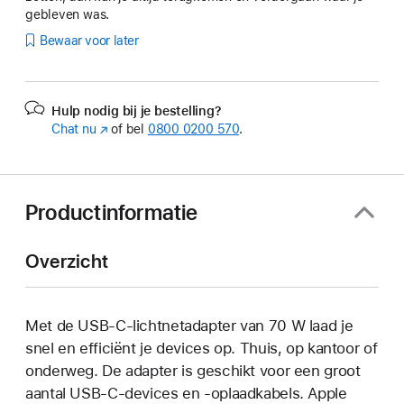
gebleven was.
Bewaar voor later
Hulp nodig bij je bestelling?
Chat nu
(Wordt
of bel
0800 0200 570
.
in
nieuw
venster
geopend)
Productinformatie
Overzicht
Met de USB‑C-lichtnetadapter van 70 W laad je
snel en efficiënt je devices op. Thuis, op kantoor of
onderweg. De adapter is geschikt voor een groot
aantal USB‑C-devices en ‑oplaadkabels. Apple