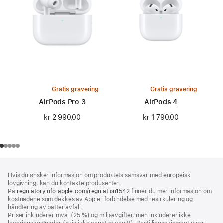
Gratis gravering
Gratis gravering
AirPods Pro 3
AirPods 4
kr 2 990,00
kr 1 790,00
Bunntekst
fotnoter
Hvis du ønsker informasjon om produktets samsvar med europeisk
lovgivning, kan du kontakte produsenten.
På
regulatoryinfo.apple.com/regulation1542
(åpnes
finner du mer informasjon om
kostnadene som dekkes av Apple i forbindelse med resirkulering og
i
håndtering av batteriavfall.
nytt
Priser inkluderer mva. (25 %) og miljøavgifter, men inkluderer ikke
vindu)
leveringskostnader (hvis ikke annet er angitt). Bestillingsskjemaet viser