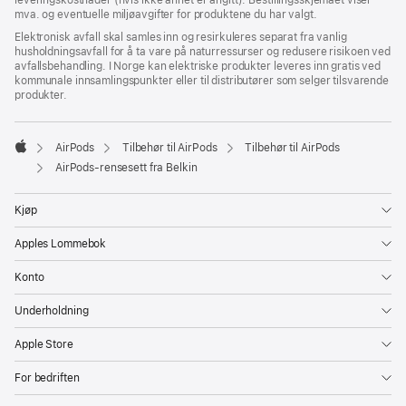
mva. og eventuelle miljøavgifter for produktene du har valgt.
Elektronisk avfall skal samles inn og resirkuleres separat fra vanlig
husholdningsavfall for å ta vare på naturressurser og redusere risikoen ved
avfallsbehandling. I Norge kan elektriske produkter leveres inn gratis ved
kommunale innsamlingspunkter eller til distributører som selger tilsvarende
produkter.
AirPods
Tilbehør til AirPods
Tilbehør til AirPods
Apple
AirPods-rensesett fra Belkin
Kjøp
Apples Lommebok
Konto
Underholdning
Apple Store
For bedriften