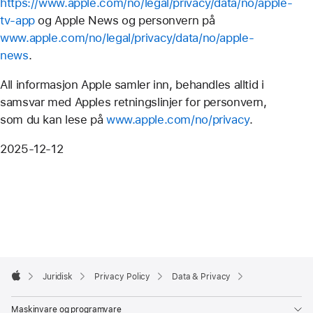
https://www.apple.com/no/legal/privacy/data/no/apple-
tv-app
og Apple News og personvern på
www.apple.com/no/legal/privacy/data/no/apple-
news
.
All informasjon Apple samler inn, behandles alltid i
samsvar med Apples retningslinjer for personvern,
som du kan lese på
www.apple.com/no/privacy
.
2025-12-12
Apple
Footer

Juridisk
Privacy Policy
Data & Privacy
Apple
Maskinvare og programvare