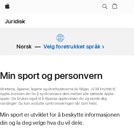
Apple
Open
Juridisk
Menu
Norsk
Velg foretrukket språk
Min sport og personvern
Idrettene, ligaene, lagene og idrettsutøverne du følger, vil bli knyttet til
Apple‑kontoen din for å synkronisere dem mellom alle støttede Apple-
apper. De brukes også til å tilpasse opplevelsen din og sende deg
varslinger. Du kan avslutte synkroniseringen når som helst.
Min sport er utviklet for å beskytte informasjonen
din og la deg velge hva du vil dele.