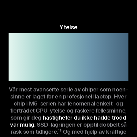
Ytelse
M5. M5 Pro.
M5 Max.
Ta et raskt valg.
Vår mest avanserte serie av chiper som noen­
sinne er laget for en profesjonell laptop. Hver
chip i M5-serien har fenomenal enkelt- og
flertrådet CPU-ytelse og raskere felles­minne,
som gir deg
hastig­heter du ikke hadde trodd
var mulig.
SSD-lagringen er opptil dobbelt så
rask som tidligere.
13
Og med hjelp av kraftige