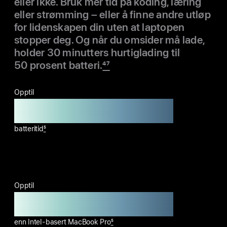
eller ikke. Bruk mer tid på koding, læring
eller strømming – eller å finne andre utløp
for lidenskapen din uten at laptopen
stopper deg. Og når du omsider må lade,
holder 30 minutters hurtiglading til
50 prosent batteri.
47
Opptil
24 timers
batteri­tid
5
Opptil
14 flere timer
enn Intel-basert MacBook Pro
5