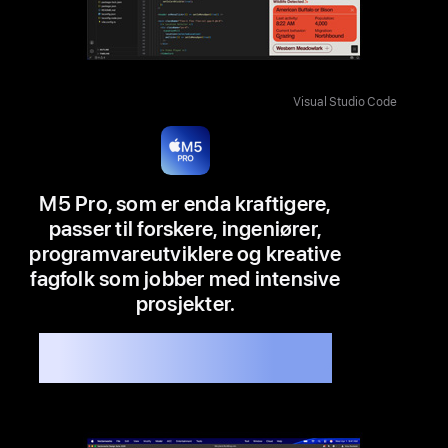
Visual Studio Code
M5 Pro, som er enda kraftigere,
passer til forskere, ingeniører,
program­vare­utviklere og kreative
fagfolk som jobber med intensive
prosjekter.
Tilgjengelig i 14" og 16"
Opptil 7,8x raskere enn M1 Pro
8