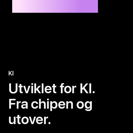
Tilgjengelig i 14" og 16"
Opptil 8x raskere enn M1 Max
14
KI
Utviklet for KI.
Fra chipen og
utover.