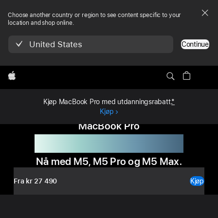
Choose another country or region to see content specific to your
location and shop online.
United States
Continue
Lokal
Apple
navigering
MacBook Pro
Kjøp
MacBook Pro
meny
Kjøp MacBook Pro med utdanningsrabatt.
*
Kjøp
MacBook Pro
Fart er et familietrekk.
Nå med M5, M5 Pro og M5 Max.
Fra kr 27 490
Kjøp