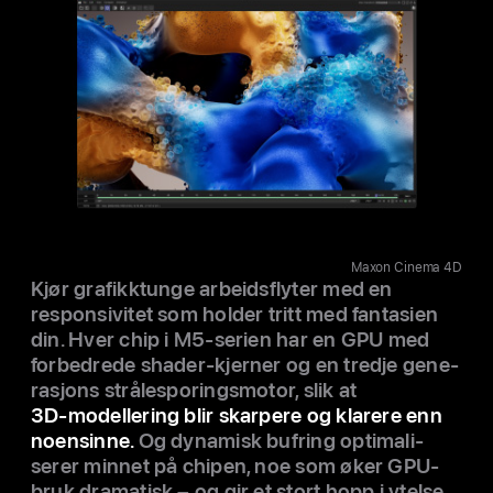
Maxon Cinema 4D
Kjør grafikk­tunge arbeids­flyter med en
responsivitet som holder tritt med fantasien
din. Hver chip i M5-serien har en GPU med
forbedrede shader-kjerner og en tredje gene­
rasjons strålesporings­motor, slik at
3D‑modellering blir skarpere og klarere enn
noen­sinne.
Og dynamisk bufring optimali­
serer minnet på chipen, noe som øker GPU-
bruk dramatisk – og gir et stort hopp i ytelse