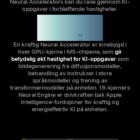
Neural Accelerators kan du rase gjennom KI-
opp­gaver i forbløffende hastig­heter.
Opptil 8x raskere
KI-ytelse enn M1-
serien
14
En kraftig Neural Accelerator er inne­bygd i
hver GPU-kjerne i M5-chipene, som
gir
betydelig økt hastighet for KI-opp­gaver
som
bildegenerering fra diffusjonsmodeller,
behand­ling av instrukser i store
språkmodeller og trening av
transformermodeller på enheten. 16-kjern­ers
Neural Engine er drivkraften bak Apple
Intelligence-funk­sjoner for kraftig og
energieffektiv KI på enheten.