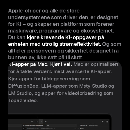
Apple-chiper og alle de store
undersystemene som driver den, er de­signet
for KI – og skaper en plattform som forener
maskin­vare, program­vare og økosyst­emet.
Du kan
kjøre krevende KI-opp­gaver på
enheten med utrolig strøm­effektivitet.
Og som
alltid er person­vern og sikkerhet de­signet fra
bunnen av, ikke satt på til slutt.
KI-apper på Mac. Kjør i vei.
Mac er optimal­isert
for å takle verdens mest avanserte KI-apper.
Kjør apper for bilde­generering som
DiffusionBee, LLM-apper som Msty Studio og
LM Studio, og apper for video­forbedring som
Topaz Video.