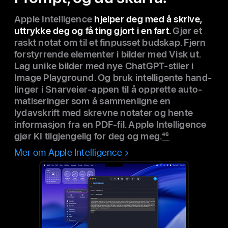
Apple Intelligence
hjelper deg med å skrive,
uttrykke deg og få ting gjort i en fart.
Gjør et
raskt notat om til et finpusset budskap. Fjern
forstyrrende elementer i bilder med Visk ut.
Lag unike bilder med nye ChatGPT-stiler i
Image Playground. Og bruk intelligente hand­
ling­er i Snarveier-appen til å opprette auto­
matiseringer som å sammenligne en
lydavskrift med skrevne notater og hente
informa­sjon fra en PDF-fil. Apple Intelligence
gjør KI til­gjeng­elig for deg og meg.
46
Mer om Apple Intelligence