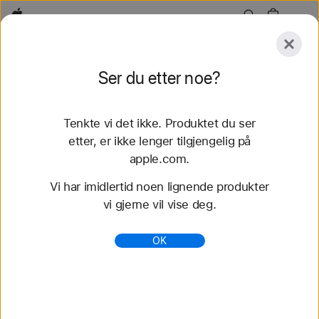
Apple
Utforsk
Ser du etter noe?
Send
Nullstill
Tenkte vi det ikke. Produktet du ser
Utforsk
Tilbehør
Support
etter, er ikke lenger tilgjengelig på
apple.com.
91 treff
Vi har imidlertid noen lignende produkter
vi gjerne vil vise deg.
Kjøp Apple Watch-remmer i Flettet Solo Loop -
Apple (NO)
OK
Kjøp de nyeste Apple Watch-remmene og skift stil.
Velg mellom en rekke farger, materialer og stiler.
Kjøp nå på apple.com.
https://www.apple.com/no/shop/watch/bands/flettet
-solo-loop