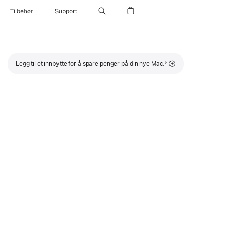
Tilbehør
Support
Fotnote
Legg til et innbytte for å spare penger på din nye Mac.
◊