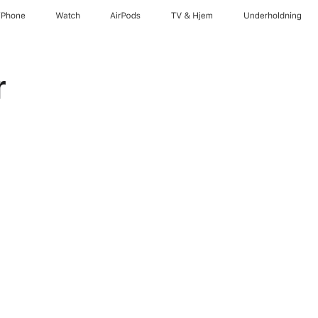
iPhone
Watch
AirPods
TV og Hjem
Underholdning
r