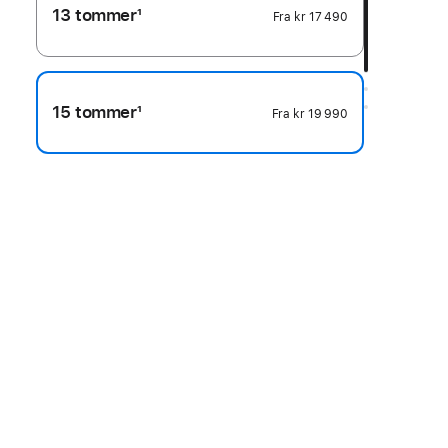
13 tommer
1
Fra
kr 17 490
Fotnote
15 tommer
1
Fra
kr 19 990
Fotnote